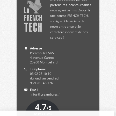
partenaires incontournables
nous ayant permis d’obtenir
une bourse FRENCH TECH,
soulignant le sérieux de
notre entreprise et le
caractère innovant de nos
services !
Adresse
Préambules SAS
4 avenue Carnot
25200
Montbéliard
Téléphone
03 92 25 10 10
du lundi au vendredi
9h/12h 14h/17h
Email