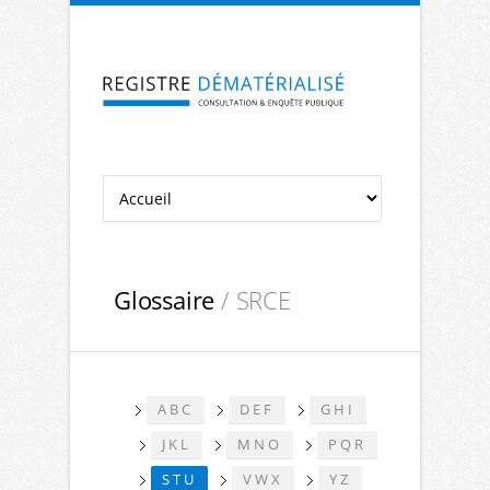
Aller à la navigation
Aller au contenu
Glossaire
/ SRCE
ABC
DEF
GHI
JKL
MNO
PQR
STU
VWX
YZ