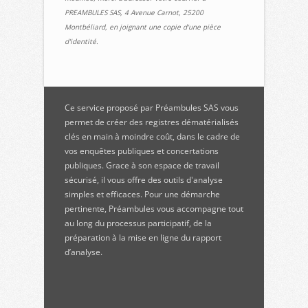
PREAMBULES SAS, 4 Avenue Carnot, 25200
Montbéliard, en joignant une copie d'une pièce
d'identité.
Ce service proposé par Préambules SAS vous
permet de créer des registres dématérialisés
clés en main à moindre coût, dans le cadre de
vos enquêtes publiques et concertations
publiques. Grace à son espace de travail
sécurisé, il vous offre des outils d'analyse
simples et efficaces. Pour une démarche
pertinente, Préambules vous accompagne tout
au long du processus participatif, de la
préparation à la mise en ligne du rapport
d’analyse.