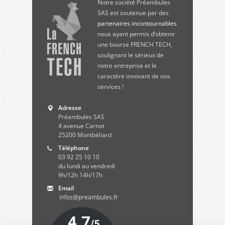
Notre société Préambules
SAS est soutenue par des
partenaires incontournables
nous ayant permis d’obtenir
une bourse FRENCH TECH,
soulignant le sérieux de
notre entreprise et le
caractère innovant de nos
services !
Adresse
Préambules SAS
4 avenue Carnot
25200
Montbéliard
Téléphone
03 92 25 10 10
du lundi au vendredi
9h/12h 14h/17h
Email