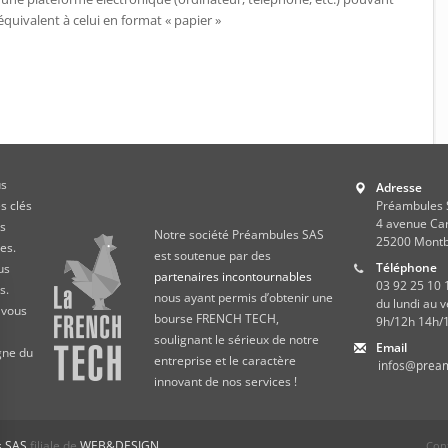
équivalent à celui en format « papier »
us
Adresse
s clés
Préambules
4 avenue Ca
os
Notre société Préambules SAS
25200
Montb
es.
est soutenue par des
Téléphone
us
partenaires incontournables
03 92 25 10 
s.
nous ayant permis d’obtenir une
du lundi au 
 vous
bourse FRENCH TECH,
9h/12h 14h/
soulignant le sérieux de notre
Email
igne du
entreprise et le caractère
innovant de nos services !
s SAS
filiale de
WEB&DESIGN
.
Conf