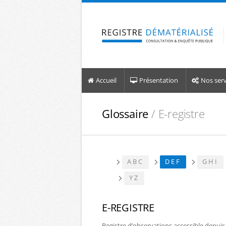
Aller à la navigation
Aller au contenu
Accueil
Présentation
Nos serv
Glossaire
/ E-registre
ABC
DEF
GHI
YZ
E-REGISTRE
Registre d’observations accessible depuis