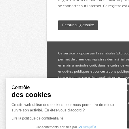
se connecter sur Internet. Ce registre est 
Retour au glossaire
Ce service proposé par Préambules SAS vo
permet de créer des registres dématérialisé
en main à moindre coût, dans le cadre de v
enquêtes publiques et concertations publiqu
Grace à son espace de travail sécurisé, il vo
offre des outils d'analyse simples et efficace
Contrôle
Pour une démarche pertinente, Préambules
des cookies
accompagne tout au long du processus
participatif, de la préparation à la mise en l
Ce site web utilise des cookies pour nous permettre de mieux
rapport d’analyse.
suivre son activité. En êtes-vous d'accord ?
Lire la politique de confidentialité
Consentements certifiés par
Ce service vous est proposé par
Préambule