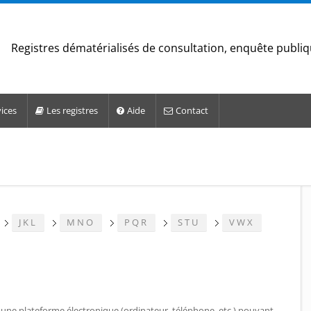
Registres dématérialisés de consultation, enquête publi
ices
Les registres
Aide
Contact
JKL
MNO
PQR
STU
VWX
 une plateforme électronique (ordinateur, téléphone, etc.) pouvant