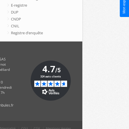
E-registre
DUP
CNDP
CNIL
Registre d’enquête
 SAS
rnot
éliard
10
vendredi
17h
identialité
CGU
CGV
Mentions légales