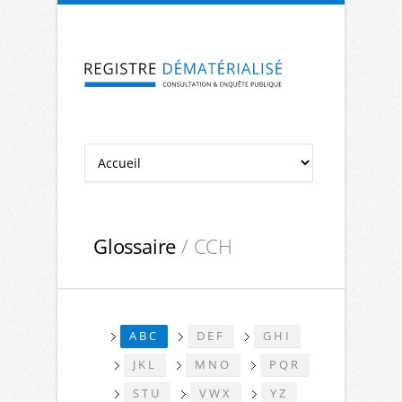
Aller à la navigation
Aller au contenu
Glossaire
/ CCH
ABC
DEF
GHI
JKL
MNO
PQR
STU
VWX
YZ