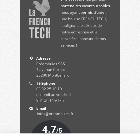
partenaires incontournables
nous ayant permis d’obtenir
une bourse FRENCH TECH,
soulignant le sérieux de
notre entreprise et le
caractère innovant de nos
services !
Adresse
Préambules SAS
4 avenue Carnot
25200
Montbéliard
Téléphone
03 92 25 10 10
du lundi au vendredi
9h/12h 14h/17h
Email