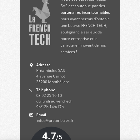
SAS est soutenue par des
partenaires incontournables
nous ayant permis d’obtenir
une bourse FRENCH TECH,
soulignant le sérieux de
notre entreprise et le
caractère innovant de nos
services !
Adresse
Préambules SAS
4 avenue Carnot
25200
Montbéliard
Téléphone
03 92 25 10 10
du lundi au vendredi
9h/12h 14h/17h
Email