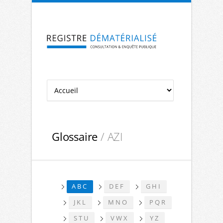
Aller à la navigation
Aller au contenu
Glossaire
/ AZI
ABC
DEF
GHI
JKL
MNO
PQR
STU
VWX
YZ