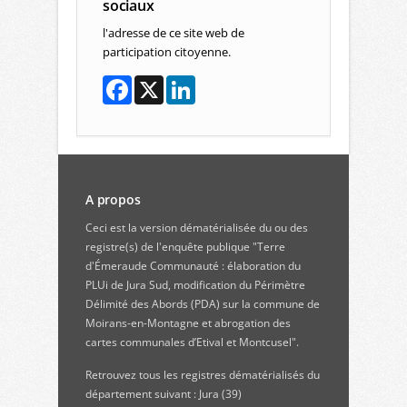
sociaux
l'adresse de ce site web de
participation citoyenne.
A propos
Ceci est la version dématérialisée du ou des
registre(s) de l'enquête publique "Terre
d'Émeraude Communauté : élaboration du
PLUi de Jura Sud, modification du Périmètre
Délimité des Abords (PDA) sur la commune de
Moirans-en-Montagne et abrogation des
cartes communales d’Etival et Montcusel".
Retrouvez
tous les registres dématérialisés du
département suivant : Jura (39)