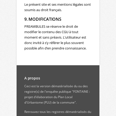
Le présent site et ses mentions légales sont
soumis au droit français.
9. MODIFICATIONS
PREAMBULES se réserve le droit de
modifier le contenu des CGU à tout
moment et sans préavis. L’utilisateur est
donc invité à s’y référer le plus souvent
possible afin d’en prendre connaissance.
A propos
Ceci est la version dématérialisée du ou des
registre(s) de l'enquête publique "FONTAINE :
projet d'élaboration du Plan Local
d'Urbanisme (PLU) de la commune".
Retrouvez
tous les registres dématérialisés du