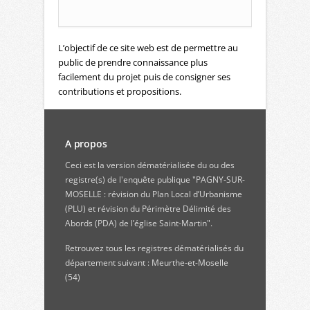
L’objectif de ce site web est de permettre au
public de prendre connaissance plus
facilement du projet puis de consigner ses
contributions et propositions.
A propos
Ceci est la version dématérialisée du ou des
registre(s) de l'enquête publique "PAGNY-SUR-
MOSELLE : révision du Plan Local d’Urbanisme
(PLU) et révision du Périmètre Délimité des
Abords (PDA) de l’église Saint-Martin".
Retrouvez
tous les registres dématérialisés du
département suivant : Meurthe-et-Moselle
(54)