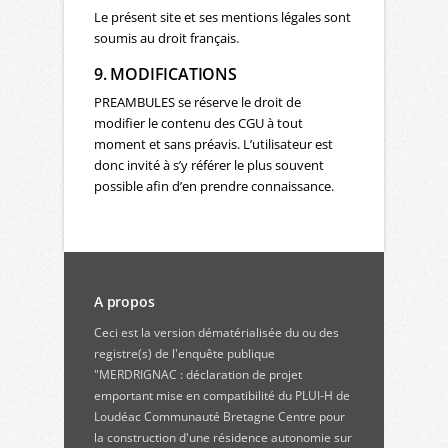
Le présent site et ses mentions légales sont
soumis au droit français.
9. MODIFICATIONS
PREAMBULES se réserve le droit de
modifier le contenu des CGU à tout
moment et sans préavis. L’utilisateur est
donc invité à s’y référer le plus souvent
possible afin d’en prendre connaissance.
A propos
Ceci est la version dématérialisée du ou des
registre(s) de l'enquête publique
"MERDRIGNAC : déclaration de projet
emportant mise en compatibilité du PLUI-H de
Loudéac Communauté Bretagne Centre pour
la construction d'une résidence autonomie sur