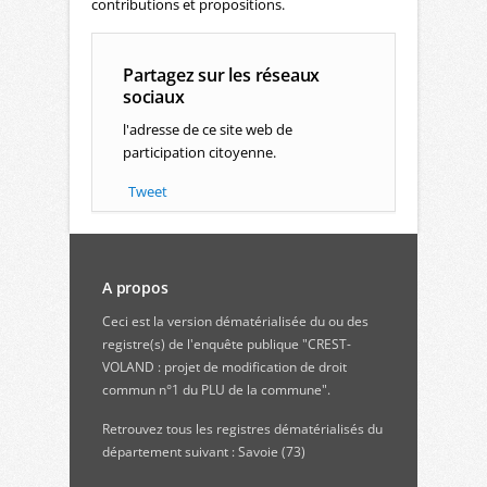
contributions et propositions.
Partagez sur les réseaux
sociaux
l'adresse de ce site web de
participation citoyenne.
Tweet
A propos
Ceci est la version dématérialisée du ou des
registre(s) de l'enquête publique "CREST-
VOLAND : projet de modification de droit
commun n°1 du PLU de la commune".
Retrouvez
tous les registres dématérialisés du
département suivant : Savoie (73)