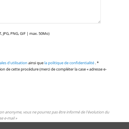
, JPG, PNG, GIF | max. 50Mo)
les d'utilisation
ainsi que
la politique de confidentialité
. *
tion de cette procédure (merci de compléter la case « adresse e-
tion anonyme, vous ne pourrez pas être informé de l'évolution du
se e-mail »