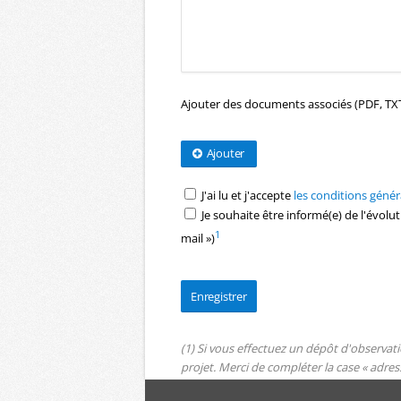
Ajouter des documents associés (PDF, TXT
Ajouter
J'ai lu et j'accepte
les conditions généra
Je souhaite être informé(e) de l'évolu
1
mail »)
(1) Si vous effectuez un dépôt d'observa
projet. Merci de compléter la case « adres