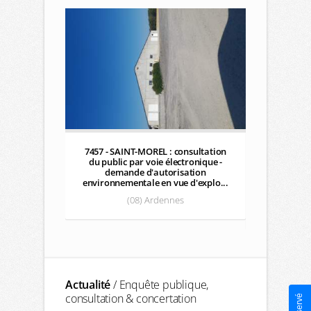
7457 - SAINT-MOREL : consultation
7465 
du public par voie électronique -
d'élab
demande d'autorisation
communale
environnementale en vue d'explo...
l'assai
(08) Ardennes
(2
Actualité
/ Enquête publique,
consultation & concertation