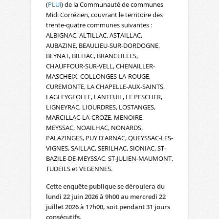
(
PLUi
) de la Communauté de communes
Midi Corrézien, couvrant le territoire des
trente-quatre communes suivantes :
ALBIGNAC, ALTILLAC, ASTAILLAC,
AUBAZINE, BEAULIEU-SUR-DORDOGNE,
BEYNAT, BILHAC, BRANCEILLES,
CHAUFFOUR-SUR-VELL, CHENAILLER-
MASCHEIX, COLLONGES-LA-ROUGE,
CUREMONTE, LA CHAPELLE-AUX-SAINTS,
LAGLEYGEOLLE, LANTEUIL, LE PESCHER,
LIGNEYRAC, LIOURDRES, LOSTANGES,
MARCILLAC-LA-CROZE, MENOIRE,
MEYSSAC, NOAILHAC, NONARDS,
PALAZINGES, PUY D'ARNAC, QUEYSSAC-LES-
VIGNES, SAILLAC, SERILHAC, SIONIAC, ST-
BAZILE-DE-MEYSSAC, ST-JULIEN-MAUMONT,
TUDEILS et VEGENNES.
Cette enquête publique se déroulera du
lundi 22 juin 2026 à 9h00 au mercredi 22
juillet 2026 à 17h00, soit pendant 31 jours
consécutifs.