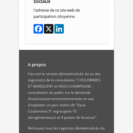
sociaux
l'adresse de ce site web de
participation citoyenne.
A propos
Ceci est la version dématérialisée du ou des
registre(s) de la consultation "COULOMMES-
ET-MARQUENY et VAUX-CHAMPAGNE :
consultation du public sur la demande
d'autorisation environnementale en vue
d'exploiter un parc éolien dit "Vaux-
Coulommes II" regroupant 10
aérogénérateurs et 4 postes de livraison".
Retrouvez
tous les registres dématérialisés du