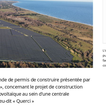
L’
pu
fa
co
e de permis de construire présentée par
 », concernant le projet de construction
ovoltaïque au sein d'une centrale
eu-dit « Querci »