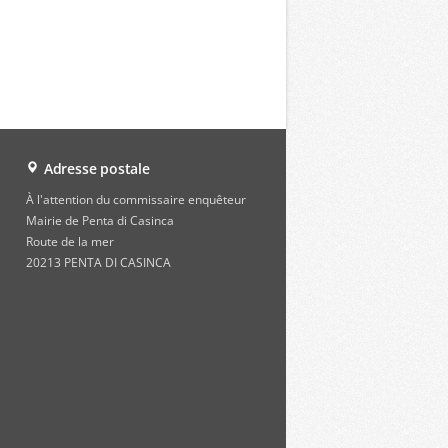
Adresse postale
À l'attention du commissaire enquêteur
Mairie de Penta di Casinca
Route de la mer
20213 PENTA DI CASINCA