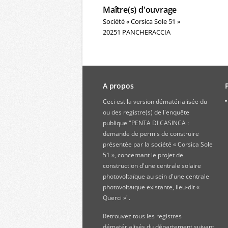
Maître(s) d'ouvrage
Société « Corsica Sole 51 »
20251 PANCHERACCIA
A propos
Ceci est la version dématérialisée du
ou des registre(s) de l'enquête
publique "PENTA DI CASINCA :
demande de permis de construire
présentée par la société « Corsica Sole
51 », concernant le projet de
construction d'une centrale solaire
photovoltaïque au sein d'une centrale
photovoltaïque existante, lieu-dit «
Querci »".
Retrouvez
tous les registres
dématérialisés du département suivant