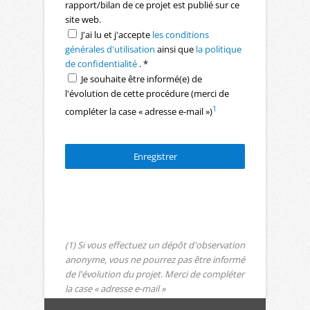
rapport/bilan de ce projet est publié sur ce
site web.
J'ai lu et j'accepte
les conditions
générales d'utilisation
ainsi que
la politique
de confidentialité
. *
Je souhaite être informé(e) de
l'évolution de cette procédure (merci de
1
compléter la case « adresse e-mail »)
(1) Si vous effectuez un dépôt d'observation
anonyme, vous ne pourrez pas être informé
de l'évolution du projet. Merci de compléter
la case « adresse e-mail »