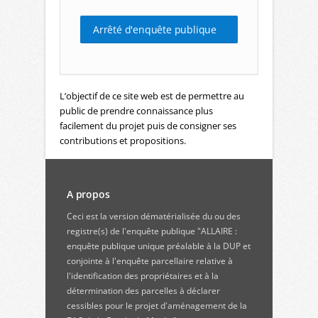
Arrêté d'enquête publique
L’objectif de ce site web est de permettre au
public de prendre connaissance plus
facilement du projet puis de consigner ses
contributions et propositions.
A propos
Ceci est la version dématérialisée du ou des
registre(s) de l'enquête publique "ALLAIRE :
enquête publique unique préalable à la DUP et
conjointe à l'enquête parcellaire relative à
l'identification des propriétaires et à la
détermination des parcelles à déclarer
cessibles pour le projet d'aménagement de la