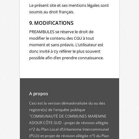
Le présent site et ses mentions légales sont
soumis au droit français.
9. MODIFICATIONS
PREAMBULES se réserve le droit de
modifier le contenu des CGU à tout
moment et sans préavis. L’utilisateur est
donc invité à s’y référer le plus souvent
possible afin d’en prendre connaissance.
A propos
Ceci est la version dématérialisée du ou des
registre(s) de l'enquête publique
"COMMUNAUTÉ DE COMMUNES MAREMNE
ADOUR CÔTE-SUD : projet de révision allégée
n°2 du Plan Local d’Urbanisme Intercommunal
(PLUi) et projet de révision allégée n°5 du Plan