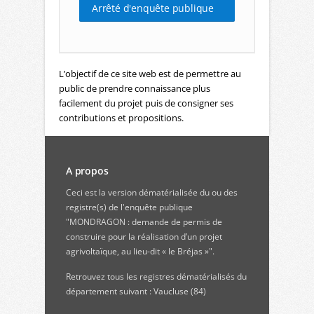
Arrêté d'enquête publique
L’objectif de ce site web est de permettre au
public de prendre connaissance plus
facilement du projet puis de consigner ses
contributions et propositions.
A propos
Ceci est la version dématérialisée du ou des
registre(s) de l'enquête publique
"MONDRAGON : demande de permis de
construire pour la réalisation d’un projet
agrivoltaïque, au lieu-dit « le Bréjas »".
Retrouvez
tous les registres dématérialisés du
département suivant : Vaucluse (84)