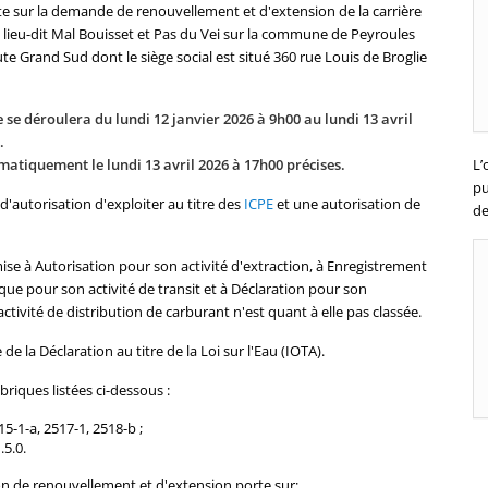
rte sur la demande de renouvellement et d'extension de la carrière
u lieu-dit Mal Bouisset et Pas du Vei sur la commune de Peyroules
te Grand Sud dont le siège social est situé 360 rue Louis de Broglie
e se déroulera du lundi 12 janvier 2026 à 9h00 au lundi 13 avril
.
matiquement le lundi 13 avril 2026 à 17h00 précises.
L’
pu
utorisation d'exploiter au titre des
ICPE
et une autorisation de
de
mise à Autorisation pour son activité d'extraction, à Enregistrement
 que pour son activité de transit et à Déclaration pour son
ctivité de distribution de carburant n'est quant à elle pas classée.
e la Déclaration au titre de la Loi sur l'Eau (IOTA).
briques listées ci-dessous :
5-1-a, 2517-1, 2518-b ;
.5.0.
n de renouvellement et d'extension porte sur: