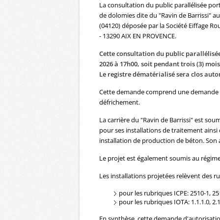
La consultation du public parallélisée po
de dolomies dite du "Ravin de Barrissi" a
(04120) déposée par la Société Eiffage Rou
- 13290 AIX EN PROVENCE.
Cette consultation du public parallélisé
2026 à 17h00, soit pendant trois (3) mois
Le registre dématérialisé sera clos auto
Cette demande comprend une demande d'a
défrichement.
La carrière du "Ravin de Barrissi" est sou
pour ses installations de traitement ainsi
installation de production de béton. Son a
Le projet est également soumis au régime d
Les installations projetées relèvent des ru
pour les rubriques ICPE: 2510-1, 251
pour les rubriques IOTA: 1.1.1.0, 2.1
En synthèse, cette demande d'autorisatio