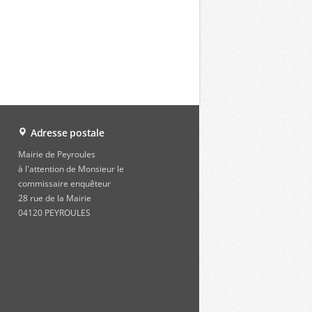
Adresse postale
Mairie de Peyroules
à l'attention de Monsieur le
commissaire enquêteur
28 rue de la Mairie
04120 PEYROULES