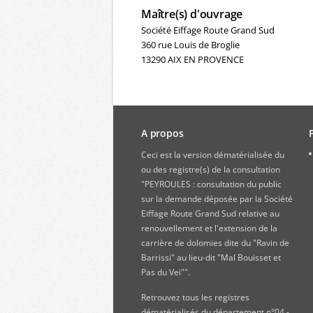
Maître(s) d'ouvrage
Société Eiffage Route Grand Sud
360 rue Louis de Broglie
13290 AIX EN PROVENCE
A propos
Ceci est la version dématérialisée du
ou des registre(s) de la consultation
"PEYROULES : consultation du public
sur la demande déposée par la Société
Eiffage Route Grand Sud relative au
renouvellement et l'extension de la
carrière de dolomies dite du "Ravin de
Barrissi" au lieu-dit "Mal Bouisset et
Pas du Vei"".
Retrouvez
tous les registres
dématérialisés du département n°04 -