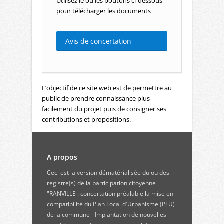
Utilisez le ou les boutons ci-dessous
pour télécharger les documents
Avis de concertation
L’objectif de ce site web est de permettre au
public de prendre connaissance plus
facilement du projet puis de consigner ses
contributions et propositions.
A propos
Ceci est la version dématérialisée du ou des
registre(s) de la participation citoyenne
"RANVILLE : concertation préalable la mise en
compatibilité du Plan Local d'Urbanisme (PLU)
de la commune - Implantation de nouvelles