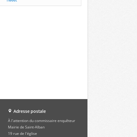
Tweet
Adresse postale
À l'attention du commissaire enquêteur
Mairie de Saint-Alban
19 rue de l'église