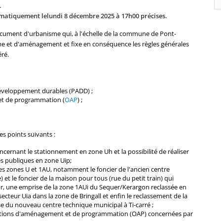
.
omatiquement lelundi 8 décembre 2025 à 17h00 précises.
ocument d'urbanisme qui, à l'échelle de la commune de Pont-
sme et d'aménagement et fixe en conséquence les règles générales
éré.
éveloppement durables (PADD) ;
et de programmation (
OAP
) ;
es points suivants :
ncernant le stationnement en zone Uh et la possibilité de réaliser
s publiques en zone Uip;
 zones U et 1AU, notamment le foncier de l'ancien centre
 et le foncier de la maison pour tous (rue du petit train) qui
r, une emprise de la zone 1AUi du Sequer/Kerargon reclassée en
ecteur Uia dans la zone de Bringall et enfin le reclassement de la
e du nouveau centre technique municipal à Ti-carré ;
ntations d'aménagement et de programmation (OAP) concernées par