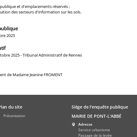
é publique et d'emplacements réservés ;
sation des secteurs d'information sur les sols.
publique
bre 2025
tif
tobre 2025 - Tribunal Administratif de Rennes
ment de Madame Jeanine FROMENT
Plan du site
Siège de l'enquête publique
Présentation
MAIRIE DE PONT-L'ABBÉ
Adresse
Service urbanisme
Passage de la levée