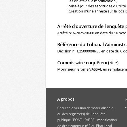
les objets de la modification ;
Mise à jour des servitudes d'utilit
Création d'une annexe sur la locali
Arrêté d'ouverture de l'enquête 
Arrêté n°A-2025-10-08 en date du 16 octo
Référence du Tribunal Administra
Décision n° E25000098/35 en date du 6 oc
Commissaire enquêteur(rice)
Monnsieur Jérôme VASSAL en remplace
A propos
Ceci est la version dématérialisée du
ou des registre(s) de l'enquête
publique "PONT-L'ABBÉ : modification
de droit commun n°2 du Plan Local