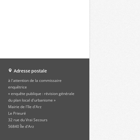
Adresse postale
à l'attention de la commissaire
enquêtrice
« enquête publique : révision générale
du plan local d'urbanisme »
Mairie de l'île d'Arz
Le Prieuré
32 rue du Vrai Secours
56840 Île d'Arz