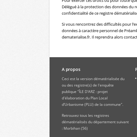
Pour exercer ces droits ou pour toute qu
Délégué à la protection des données du re
confidentialité de ce registre dématérialis
Si vous rencontrez des difficultés pour l’
données à caractère personnel de Préambu
dematerialise.fr. Il reprendra alors contac
A propos
Ceci est la version dématérialisée du
ou des registre(s) de l'enquête
publique "ÎLE D’ARZ : projet
d'élaboration du Plan Local
d’Urbanisme (PLU) de la commune".
Retrouvez
tous les registres
dématérialisés du département suivant
: Morbihan (56)