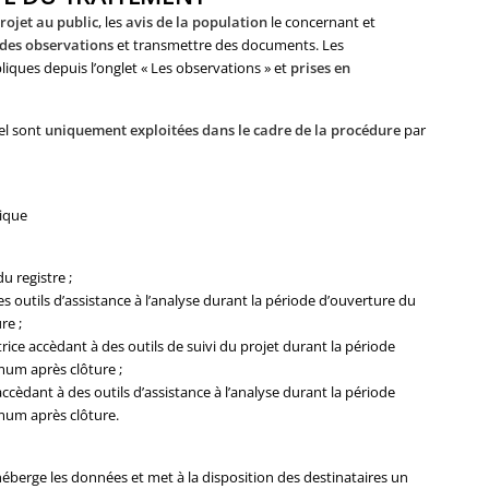
rojet au public
, les
avis de la population
le concernant et
 des observations
et transmettre des documents. Les
iques depuis l’onglet « Les observations » et
prises en
iel sont
uniquement exploitées dans le cadre de la procédure
par
lique
u registre ;
 outils d’assistance à l’analyse durant la période d’ouverture du
re ;
trice accèdant à des outils de suivi du projet durant la période
mum après clôture ;
cèdant à des outils d’assistance à l’analyse durant la période
mum après clôture.
erge les données et met à la disposition des destinataires un