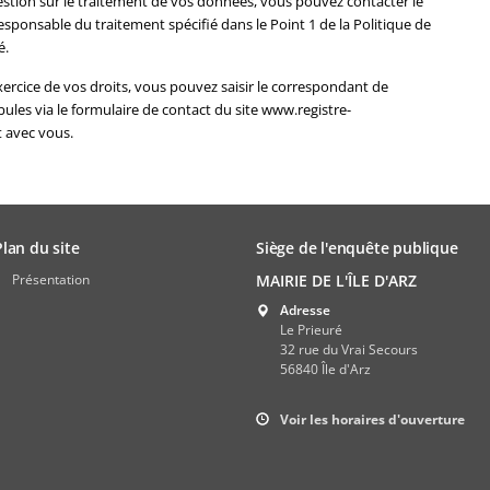
estion sur le traitement de vos données, vous pouvez contacter le
sponsable du traitement spécifié dans le Point 1 de la Politique de
é.
exercice de vos droits, vous pouvez saisir le correspondant de
les via le formulaire de contact du site www.registre-
t avec vous.
Plan du site
Siège de l'enquête publique
Présentation
MAIRIE DE L'ÎLE D'ARZ
Adresse
Le Prieuré
32 rue du Vrai Secours
56840 Île d'Arz
Voir les horaires d'ouverture