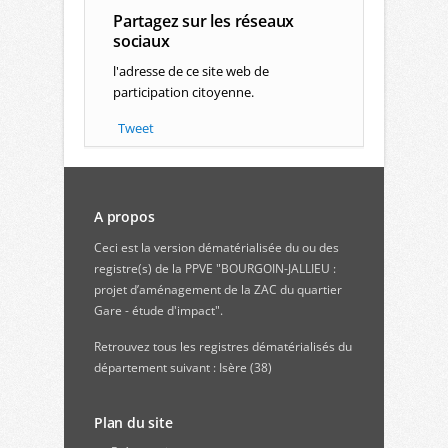
Partagez sur les réseaux
sociaux
l'adresse de ce site web de
participation citoyenne.
Tweet
A propos
Ceci est la version dématérialisée du ou des
registre(s) de la PPVE "BOURGOIN-JALLIEU :
projet d’aménagement de la ZAC du quartier
Gare - étude d'impact".
Retrouvez
tous les registres dématérialisés du
département suivant : Isère (38)
Plan du site