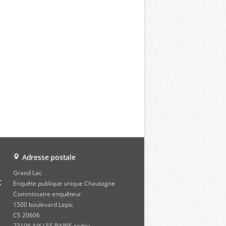
Adresse postale
Grand Lac
C
Enquête publique unique Chautagne
Commissaire enquêteur
1500 boulevard Lepic
CS 20606
73106 AIX LES BAINS cedex