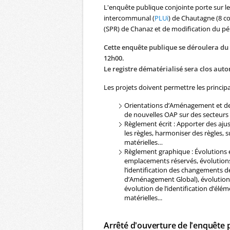
L'enquête publique conjointe porte sur l
intercommunal (
PLUi
) de Chautagne (8 c
(SPR) de Chanaz et de modification du pé
Cette enquête publique se déroulera du 
12h00.
Le registre dématérialisé sera clos aut
Les projets doivent permettre les principa
Orientations d’Aménagement et d
de nouvelles OAP sur des secteurs d
Règlement écrit : Apporter des ajust
les règles, harmoniser des règles, s
matérielles…
Règlement graphique : Évolutions e
emplacements réservés, évolutions 
l’identification des changements d
d’Aménagement Global), évolution d
évolution de l’identification d’élé
matérielles...
Arrêté d'ouverture de l'enquête 