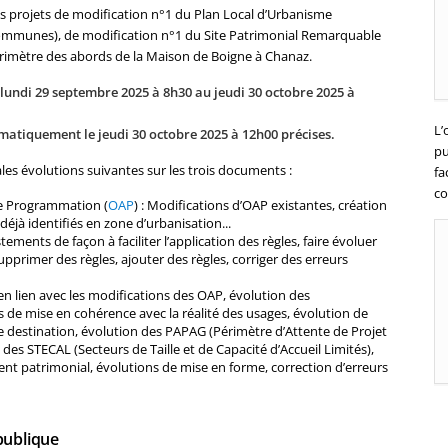
es projets de modification n°1 du Plan Local d’Urbanisme
ommunes), de modification n°1 du Site Patrimonial Remarquable
rimètre des abords de la Maison de Boigne à Chanaz.
lundi 29 septembre 2025 à 8h30 au jeudi 30 octobre 2025 à
L’
omatiquement le jeudi 30 octobre 2025 à 12h00 précises.
pu
les évolutions suivantes sur les trois documents :
fa
co
e Programmation (
OAP
) : Modifications d’OAP existantes, création
éjà identifiés en zone d’urbanisation...
ements de façon à faciliter l’application des règles, faire évoluer
upprimer des règles, ajouter des règles, corriger des erreurs
n lien avec les modifications des OAP, évolution des
de mise en cohérence avec la réalité des usages, évolution de
e destination, évolution des PAPAG (Périmètre d’Attente de Projet
es STECAL (Secteurs de Taille et de Capacité d’Accueil Limités),
ment patrimonial, évolutions de mise en forme, correction d’erreurs
publique