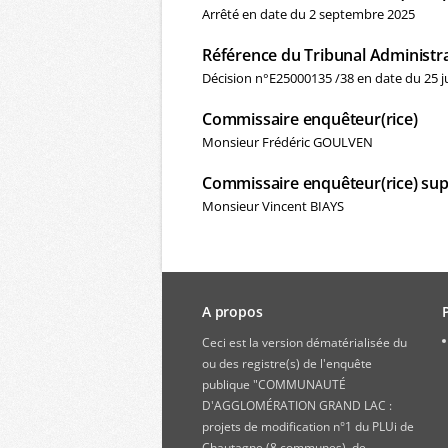
Arrêté en date du 2 septembre 2025
Référence du Tribunal Administra
Décision n°E25000135 /38 en date du 25 ju
Commissaire enquêteur(rice)
Monsieur Frédéric GOULVEN
Commissaire enquêteur(rice) sup
Monsieur Vincent BIAYS
A propos
Ceci est la version dématérialisée du
ou des registre(s) de l'enquête
publique "COMMUNAUTÉ
D'AGGLOMÉRATION GRAND LAC :
projets de modification n°1 du PLUi de
Chautagne (8 communes), de