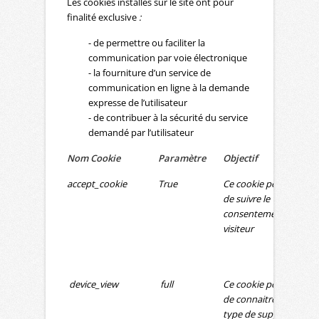
Les cookies installés sur le site ont pour
finalité exclusive
:
- de permettre ou faciliter la
communication par voie électronique
- la fourniture d’un service de
communication en ligne à la demande
expresse de l’utilisateur
- de contribuer à la sécurité du service
demandé par l’utilisateur
Nom Cookie
Paramètre
Objectif
Fo
accept_cookie
True
Ce cookie permet
L’u
de suivre le
su
consentement du
du 
visiteur
sou
co
la 
device_view
full
Ce cookie permet
de connaitre le
type de support