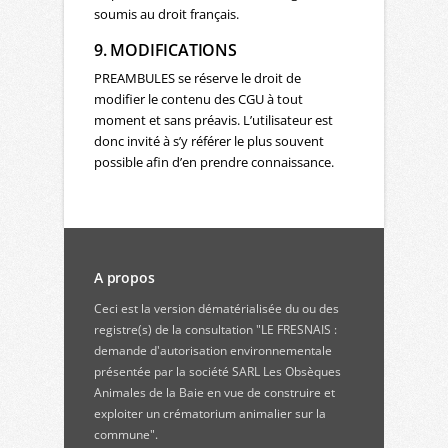
soumis au droit français.
9. MODIFICATIONS
PREAMBULES se réserve le droit de
modifier le contenu des CGU à tout
moment et sans préavis. L’utilisateur est
donc invité à s’y référer le plus souvent
possible afin d’en prendre connaissance.
A propos
Ceci est la version dématérialisée du ou des
registre(s) de la consultation "LE FRESNAIS :
demande d'autorisation environnementale
présentée par la société SARL Les Obsèques
Animales de la Baie en vue de construire et
exploiter un crématorium animalier sur la
commune".