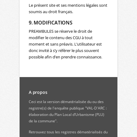
Le présent site et ses mentions légales sont
soumis au droit français.
9. MODIFICATIONS
PREAMBULES se réserve le droit de
modifier le contenu des CGU à tout
moment et sans préavis. L’utilisateur est
donc invité à s’y référer le plus souvent
possible afin d’en prendre connaissance.
A propos
Ceci est la version dématérialisée du ou des
registre(s) de l'enquête publique "VAL-D'ARC :
élaboration du Plan Local d’Urbanisme (PLU)
de la commune".
Retrouvez
tous les registres dématérialisés du