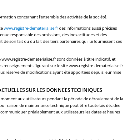
ormation concernant l’ensemble des activités de la société.
te
www.registre-dematerialise.fr
des informations aussi précises
e tenue responsable des omissions, des inexactitudes et des
t de son fait ou du fait des tiers partenaires qui lui fournissent ces
 www.registre-dematerialise.fr sont données à titre indicatif, et
les renseignements figurant sur le site www.registre-dematerialise.fr
ous réserve de modifications ayant été apportées depuis leur mise
RACTUELLES SUR LES DONNEES TECHNIQUES
t moment aux utilisateurs pendant la période de déroulement de la
our raison de maintenance technique peut être toutefois décidée
 communiquer préalablement aux utilisateurs les dates et heures