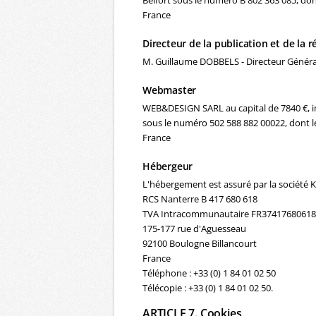
Belfort sous le numéro B 802 363 085, don
France
Directeur de la publication et de la 
M. Guillaume DOBBELS - Directeur Généra
Webmaster
WEB&DESIGN SARL au capital de 7840 €, i
sous le numéro 502 588 882 00022, dont le
France
Hébergeur
L'hébergement est assuré par la société
RCS Nanterre B 417 680 618
TVA Intracommunautaire FR37417680618
175-177 rue d'Aguesseau
92100 Boulogne Billancourt
France
Téléphone : +33 (0) 1 84 01 02 50
Télécopie : +33 (0) 1 84 01 02 50.
ARTICLE 7. Cookies