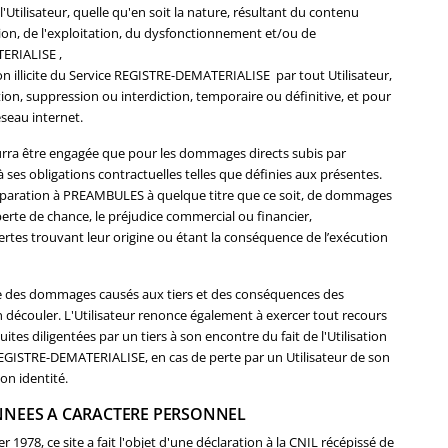
'Utilisateur, quelle qu'en soit la nature, résultant du contenu
sation, de l'exploitation, du dysfonctionnement et/ou de
TERIALISE ,
on illicite du Service REGISTRE-DEMATERIALISE par tout Utilisateur,
ion, suppression ou interdiction, temporaire ou définitive, et pour
éseau internet.
ra être engagée que pour les dommages directs subis par
 ses obligations contractuelles telles que définies aux présentes.
éparation à PREAMBULES à quelque titre que ce soit, de dommages
perte de chance, le préjudice commercial ou financier,
ertes trouvant leur origine ou étant la conséquence de l’exécution
ble des dommages causés aux tiers et des conséquences des
 découler. L'Utilisateur renonce également à exercer tout recours
es diligentées par un tiers à son encontre du fait de l'Utilisation
e REGISTRE-DEMATERIALISE, en cas de perte par un Utilisateur de son
on identité.
NNEES A CARACTERE PERSONNEL
 1978, ce site a fait l'objet d'une déclaration à la CNIL récépissé de