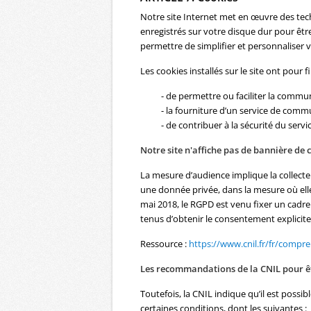
Notre site Internet met en œuvre des tec
enregistrés sur votre disque dur pour être 
permettre de simplifier et personnaliser v
Les cookies installés sur le site ont pour f
- de permettre ou faciliter la commu
- la fourniture d’un service de comm
- de contribuer à la sécurité du servi
Notre site n'affiche pas de bannière de
La mesure d’audience implique la collect
une donnée privée, dans la mesure où elle
mai 2018, le RGPD est venu fixer un cadre 
tenus d’obtenir le consentement explicit
Ressource :
https://www.cnil.fr/fr/compr
Les recommandations de la CNIL pour 
Toutefois, la CNIL indique qu’il est poss
certaines conditions, dont les suivantes :