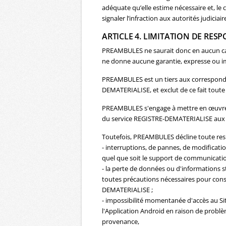
adéquate qu’elle estime nécessaire et, le 
signaler l’infraction aux autorités judiciair
ARTICLE 4. LIMITATION DE RES
PREAMBULES ne saurait donc en aucun cas 
ne donne aucune garantie, expresse ou imp
PREAMBULES est un tiers aux correspondan
DEMATERIALISE, et exclut de ce fait toute 
PREAMBULES s'engage à mettre en œuvre t
du service REGISTRE-DEMATERIALISE aux u
Toutefois, PREAMBULES décline toute resp
- interruptions, de pannes, de modifica
quel que soit le support de communication 
- la perte de données ou d'informations 
toutes précautions nécessaires pour conse
DEMATERIALISE ;
- impossibilité momentanée d'accès au Site
l'Application Android en raison de problèm
provenance,