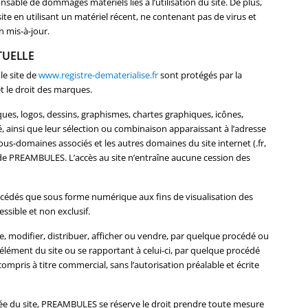
nsable de dommages matériels liés à l’utilisation du site. De plus,
 site en utilisant un matériel récent, ne contenant pas de virus et
 mis-à-jour.
TUELLE
le site de
www.registre-dematerialise.fr
sont protégés par la
et le droit des marques.
ues, logos, dessins, graphismes, chartes graphiques, icônes,
té, ainsi que leur sélection ou combinaison apparaissant à l’adresse
ous-domaines associés et les autres domaines du site internet (.fr,
ve de PREAMBULES. L’accès au site n’entraîne aucune cession des
concédés que sous forme numérique aux fins de visualisation des
ssible et non exclusif.
ire, modifier, distribuer, afficher ou vendre, par quelque procédé ou
 élément du site ou se rapportant à celui-ci, par quelque procédé
 compris à titre commercial, sans l’autorisation préalable et écrite
risée du site, PREAMBULES se réserve le droit prendre toute mesure