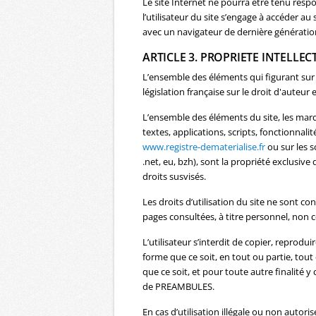
Le site Internet ne pourra être tenu respo
l’utilisateur du site s’engage à accéder au
avec un navigateur de dernière génération
ARTICLE 3. PROPRIETE INTELLEC
L’ensemble des éléments qui figurant sur 
législation française sur le droit d'auteur 
L’ensemble des éléments du site, les marq
textes, applications, scripts, fonctionnali
www.registre-dematerialise.fr
ou sur les s
.net, eu, bzh), sont la propriété exclusi
droits susvisés.
Les droits d’utilisation du site ne sont 
pages consultées, à titre personnel, non ce
L’utilisateur s’interdit de copier, reprodu
forme que ce soit, en tout ou partie, tout
que ce soit, et pour toute autre finalité y
de PREAMBULES.
En cas d’utilisation illégale ou non auto