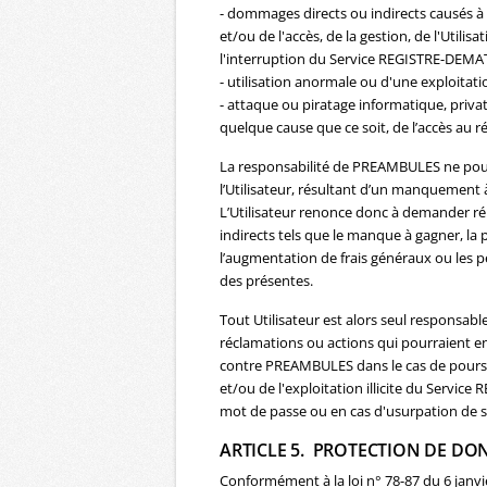
- dommages directs ou indirects causés à l
et/ou de l'accès, de la gestion, de l'Utili
l'interruption du Service REGISTRE-DEMA
- utilisation anormale ou d'une exploitati
- attaque ou piratage informatique, privat
quelque cause que ce soit, de l’accès au r
La responsabilité de PREAMBULES ne pour
l’Utilisateur, résultant d’un manquement à
L’Utilisateur renonce donc à demander r
indirects tels que le manque à gagner, la 
l’augmentation de frais généraux ou les p
des présentes.
Tout Utilisateur est alors seul responsa
réclamations ou actions qui pourraient en
contre PREAMBULES dans le cas de poursuit
et/ou de l'exploitation illicite du Servic
mot de passe ou en cas d'usurpation de s
ARTICLE 5. PROTECTION DE DO
Conformément à la loi n° 78-87 du 6 janvier