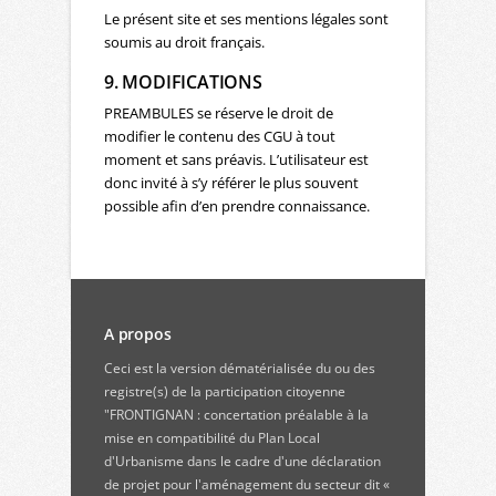
Le présent site et ses mentions légales sont
soumis au droit français.
9. MODIFICATIONS
PREAMBULES se réserve le droit de
modifier le contenu des CGU à tout
moment et sans préavis. L’utilisateur est
donc invité à s’y référer le plus souvent
possible afin d’en prendre connaissance.
A propos
Ceci est la version dématérialisée du ou des
registre(s) de la participation citoyenne
"FRONTIGNAN : concertation préalable à la
mise en compatibilité du Plan Local
d'Urbanisme dans le cadre d'une déclaration
de projet pour l'aménagement du secteur dit «