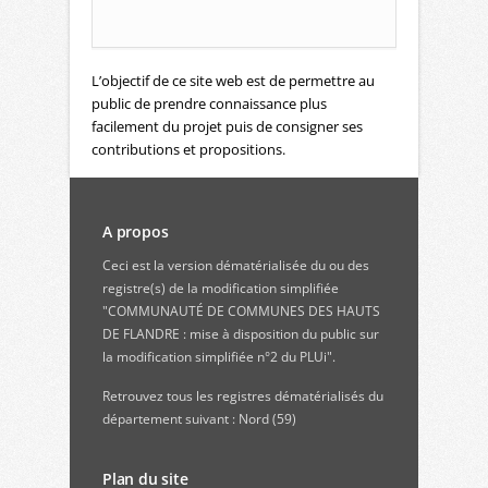
L’objectif de ce site web est de permettre au
public de prendre connaissance plus
facilement du projet puis de consigner ses
contributions et propositions.
A propos
Ceci est la version dématérialisée du ou des
registre(s) de la modification simplifiée
"COMMUNAUTÉ DE COMMUNES DES HAUTS
DE FLANDRE : mise à disposition du public sur
la modification simplifiée n°2 du PLUi".
Retrouvez
tous les registres dématérialisés du
département suivant : Nord (59)
Plan du site