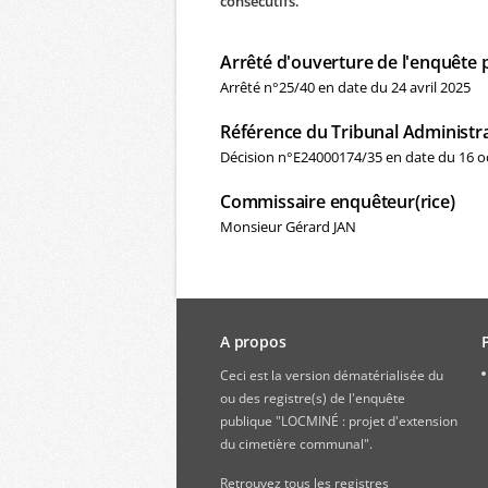
consécutifs.
Arrêté d'ouverture de l'enquête 
Arrêté n°25/40 en date du 24 avril 2025
Référence du Tribunal Administra
Décision n°E24000174/35 en date du 16 o
Commissaire enquêteur(rice)
Monsieur Gérard JAN
A propos
Ceci est la version dématérialisée du
ou des registre(s) de l'enquête
publique "LOCMINÉ : projet d'extension
du cimetière communal".
Retrouvez
tous les registres