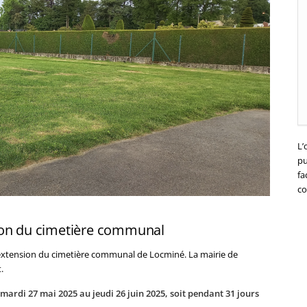
L’
pu
fa
co
ion du cimetière communal
'extension du cimetière communal de Locminé. La mairie de
.
mardi 27 mai 2025 au jeudi 26 juin 2025, soit pendant 31 jours