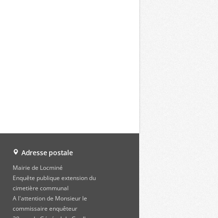
Adresse postale
Mairie de Locminé
Enquête publique extension du
cimetière communal
A l'attention de Monsieur le
commissaire enquêteur