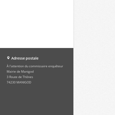
Adresse postale
À l'attention du commissaire enquêteur
Mairie de Manigod
3 Route de Thônes
74230 MANIGOD