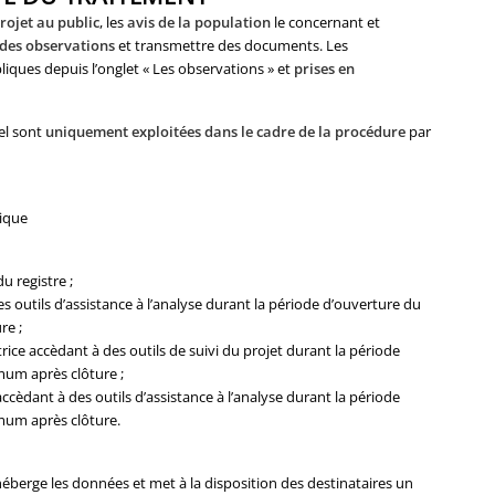
rojet au public
, les
avis de la population
le concernant et
 des observations
et transmettre des documents. Les
iques depuis l’onglet « Les observations » et
prises en
iel sont
uniquement exploitées dans le cadre de la procédure
par
lique
u registre ;
 outils d’assistance à l’analyse durant la période d’ouverture du
re ;
trice accèdant à des outils de suivi du projet durant la période
mum après clôture ;
cèdant à des outils d’assistance à l’analyse durant la période
mum après clôture.
erge les données et met à la disposition des destinataires un