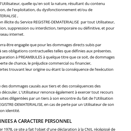
'Utilisateur, quelle qu'en soit la nature, résultant du contenu
sation, de l'exploitation, du dysfonctionnement et/ou de
TERIALISE ,
on illicite du Service REGISTRE-DEMATERIALISE par tout Utilisateur,
ion, suppression ou interdiction, temporaire ou définitive, et pour
éseau internet.
ra être engagée que pour les dommages directs subis par
 ses obligations contractuelles telles que définies aux présentes.
éparation à PREAMBULES à quelque titre que ce soit, de dommages
perte de chance, le préjudice commercial ou financier,
ertes trouvant leur origine ou étant la conséquence de l’exécution
ble des dommages causés aux tiers et des conséquences des
 découler. L'Utilisateur renonce également à exercer tout recours
es diligentées par un tiers à son encontre du fait de l'Utilisation
e REGISTRE-DEMATERIALISE, en cas de perte par un Utilisateur de son
on identité.
NNEES A CARACTERE PERSONNEL
 1978, ce site a fait l'objet d'une déclaration à la CNIL récépissé de