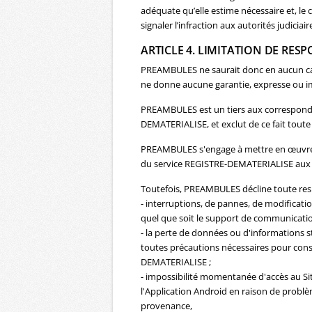
adéquate qu’elle estime nécessaire et, le 
signaler l’infraction aux autorités judiciair
ARTICLE 4. LIMITATION DE RES
PREAMBULES ne saurait donc en aucun cas 
ne donne aucune garantie, expresse ou imp
PREAMBULES est un tiers aux correspondan
DEMATERIALISE, et exclut de ce fait toute 
PREAMBULES s'engage à mettre en œuvre t
du service REGISTRE-DEMATERIALISE aux u
Toutefois, PREAMBULES décline toute resp
- interruptions, de pannes, de modifica
quel que soit le support de communication 
- la perte de données ou d'informations 
toutes précautions nécessaires pour conse
DEMATERIALISE ;
- impossibilité momentanée d'accès au Site
l'Application Android en raison de problèm
provenance,