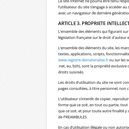
Le site Internet ne pourra être tenu respo
l’utilisateur du site s’engage à accéder au
avec un navigateur de dernière génération
ARTICLE 3. PROPRIETE INTELLEC
L’ensemble des éléments qui figurant sur 
législation française sur le droit d'auteur 
L’ensemble des éléments du site, les marq
textes, applications, scripts, fonctionnali
www.registre-dematerialise.fr
ou sur les s
.net, eu, bzh), sont la propriété exclusi
droits susvisés.
Les droits d’utilisation du site ne sont 
pages consultées, à titre personnel, non ce
L’utilisateur s’interdit de copier, reprodu
forme que ce soit, en tout ou partie, tout
que ce soit, et pour toute autre finalité y
de PREAMBULES.
En cas d’utilisation illégale ou non auto