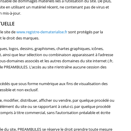
nsable de dommages matériels liés à l’utilisation du site. De plus,
 site en utilisant un matériel récent, ne contenant pas de virus et
 mis-à-jour.
TUELLE
le site de
www.registre-dematerialise.fr
sont protégés par la
et le droit des marques.
ues, logos, dessins, graphismes, chartes graphiques, icônes,
té, ainsi que leur sélection ou combinaison apparaissant à l’adresse
ous-domaines associés et les autres domaines du site internet (.fr,
ve de PREAMBULES. L’accès au site n’entraîne aucune cession des
concédés que sous forme numérique aux fins de visualisation des
ssible et non exclusif.
ire, modifier, distribuer, afficher ou vendre, par quelque procédé ou
 élément du site ou se rapportant à celui-ci, par quelque procédé
 compris à titre commercial, sans l’autorisation préalable et écrite
risée du site, PREAMBULES se réserve le droit prendre toute mesure