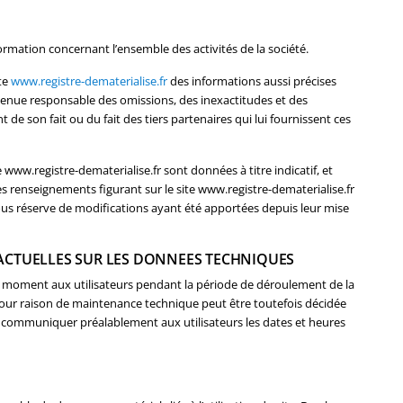
ormation concernant l’ensemble des activités de la société.
te
www.registre-dematerialise.fr
des informations aussi précises
e tenue responsable des omissions, des inexactitudes et des
t de son fait ou du fait des tiers partenaires qui lui fournissent ces
 www.registre-dematerialise.fr sont données à titre indicatif, et
les renseignements figurant sur le site www.registre-dematerialise.fr
ous réserve de modifications ayant été apportées depuis leur mise
RACTUELLES SUR LES DONNEES TECHNIQUES
t moment aux utilisateurs pendant la période de déroulement de la
our raison de maintenance technique peut être toutefois décidée
 communiquer préalablement aux utilisateurs les dates et heures