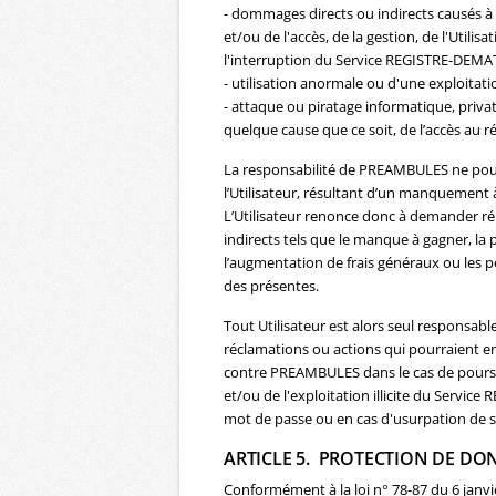
- dommages directs ou indirects causés à l
et/ou de l'accès, de la gestion, de l'Utili
l'interruption du Service REGISTRE-DEMA
- utilisation anormale ou d'une exploitati
- attaque ou piratage informatique, privat
quelque cause que ce soit, de l’accès au r
La responsabilité de PREAMBULES ne pour
l’Utilisateur, résultant d’un manquement à
L’Utilisateur renonce donc à demander r
indirects tels que le manque à gagner, la 
l’augmentation de frais généraux ou les p
des présentes.
Tout Utilisateur est alors seul responsa
réclamations ou actions qui pourraient en
contre PREAMBULES dans le cas de poursuit
et/ou de l'exploitation illicite du Servic
mot de passe ou en cas d'usurpation de s
ARTICLE 5. PROTECTION DE DO
Conformément à la loi n° 78-87 du 6 janvier