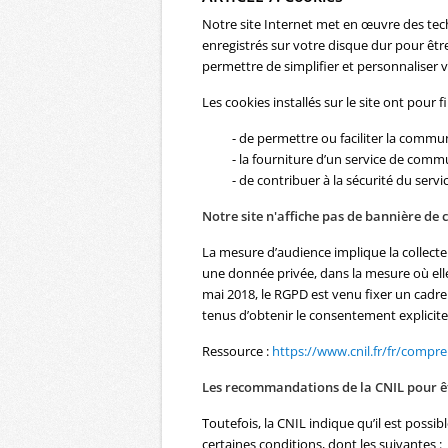
Notre site Internet met en œuvre des tec
enregistrés sur votre disque dur pour être 
permettre de simplifier et personnaliser v
Les cookies installés sur le site ont pour f
- de permettre ou faciliter la commu
- la fourniture d’un service de comm
- de contribuer à la sécurité du servi
Notre site n'affiche pas de bannière de
La mesure d’audience implique la collect
une donnée privée, dans la mesure où elle
mai 2018, le RGPD est venu fixer un cadre 
tenus d’obtenir le consentement explicit
Ressource :
https://www.cnil.fr/fr/compr
Les recommandations de la CNIL pour 
Toutefois, la CNIL indique qu’il est poss
certaines conditions, dont les suivantes :