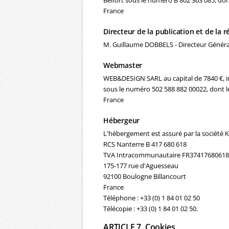
Belfort sous le numéro B 802 363 085, don
France
Directeur de la publication et de la 
M. Guillaume DOBBELS - Directeur Généra
Webmaster
WEB&DESIGN SARL au capital de 7840 €, i
sous le numéro 502 588 882 00022, dont le
France
Hébergeur
L'hébergement est assuré par la société
RCS Nanterre B 417 680 618
TVA Intracommunautaire FR37417680618
175-177 rue d'Aguesseau
92100 Boulogne Billancourt
France
Téléphone : +33 (0) 1 84 01 02 50
Télécopie : +33 (0) 1 84 01 02 50.
ARTICLE 7. Cookies