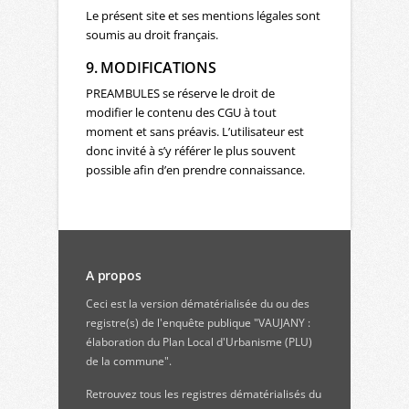
Le présent site et ses mentions légales sont
soumis au droit français.
9. MODIFICATIONS
PREAMBULES se réserve le droit de
modifier le contenu des CGU à tout
moment et sans préavis. L’utilisateur est
donc invité à s’y référer le plus souvent
possible afin d’en prendre connaissance.
A propos
Ceci est la version dématérialisée du ou des
registre(s) de l'enquête publique "VAUJANY :
élaboration du Plan Local d'Urbanisme (PLU)
de la commune".
Retrouvez
tous les registres dématérialisés du