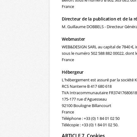
Belfort sous le numéro B 802 363 085, don
France
Directeur de la publication et de la 
M. Guillaume DOBBELS - Directeur Généra
Webmaster
WEB&DESIGN SARL au capital de 7840 €, i
sous le numéro 502 588 882 00022, dont le
France
Hébergeur
L'hébergement est assuré par la société
RCS Nanterre B 417 680 618
TVA Intracommunautaire FR37417680618
175-177 rue d'Aguesseau
92100 Boulogne Billancourt
France
Téléphone : +33 (0) 1 84 01 02 50
Télécopie : +33 (0) 1 84 01 02 50.
ARTICLE 7. Cookies