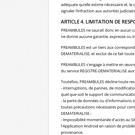
adéquate qu’elle estime nécessaire et, le 
signaler l’infraction aux autorités judiciair
ARTICLE 4. LIMITATION DE RES
PREAMBULES ne saurait donc en aucun cas 
ne donne aucune garantie, expresse ou imp
PREAMBULES est un tiers aux correspondan
DEMATERIALISE, et exclut de ce fait toute 
PREAMBULES s'engage à mettre en œuvre t
du service REGISTRE-DEMATERIALISE aux u
Toutefois, PREAMBULES décline toute resp
- interruptions, de pannes, de modifica
quel que soit le support de communication 
- la perte de données ou d'informations 
toutes précautions nécessaires pour conse
DEMATERIALISE ;
- impossibilité momentanée d'accès au Site
l'Application Android en raison de problèm
provenance,