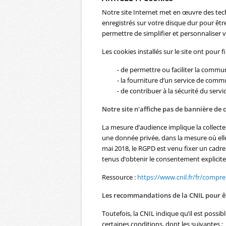
Notre site Internet met en œuvre des tec
enregistrés sur votre disque dur pour être 
permettre de simplifier et personnaliser v
Les cookies installés sur le site ont pour f
- de permettre ou faciliter la commu
- la fourniture d’un service de comm
- de contribuer à la sécurité du servi
Notre site n'affiche pas de bannière de
La mesure d’audience implique la collect
une donnée privée, dans la mesure où elle
mai 2018, le RGPD est venu fixer un cadre 
tenus d’obtenir le consentement explicit
Ressource :
https://www.cnil.fr/fr/compr
Les recommandations de la CNIL pour 
Toutefois, la CNIL indique qu’il est poss
certaines conditions, dont les suivantes :