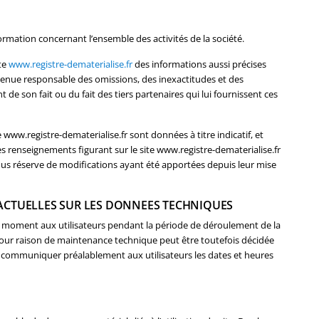
ormation concernant l’ensemble des activités de la société.
te
www.registre-dematerialise.fr
des informations aussi précises
e tenue responsable des omissions, des inexactitudes et des
t de son fait ou du fait des tiers partenaires qui lui fournissent ces
 www.registre-dematerialise.fr sont données à titre indicatif, et
les renseignements figurant sur le site www.registre-dematerialise.fr
ous réserve de modifications ayant été apportées depuis leur mise
RACTUELLES SUR LES DONNEES TECHNIQUES
t moment aux utilisateurs pendant la période de déroulement de la
our raison de maintenance technique peut être toutefois décidée
 communiquer préalablement aux utilisateurs les dates et heures