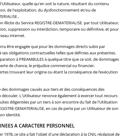
'Utilisateur, quelle qu'en soit la nature, résultant du contenu
sation, de l'exploitation, du dysfonctionnement et/ou de
TERIALISE ,
on illicite du Service REGISTRE-DEMATERIALISE par tout Utilisateur,
ion, suppression ou interdiction, temporaire ou définitive, et pour
éseau internet.
ra être engagée que pour les dommages directs subis par
 ses obligations contractuelles telles que définies aux présentes.
éparation à PREAMBULES à quelque titre que ce soit, de dommages
perte de chance, le préjudice commercial ou financier,
ertes trouvant leur origine ou étant la conséquence de l’exécution
ble des dommages causés aux tiers et des conséquences des
 découler. L'Utilisateur renonce également à exercer tout recours
es diligentées par un tiers à son encontre du fait de l'Utilisation
e REGISTRE-DEMATERIALISE, en cas de perte par un Utilisateur de son
on identité.
NNEES A CARACTERE PERSONNEL
 1978, ce site a fait l'objet d'une déclaration à la CNIL récépissé de