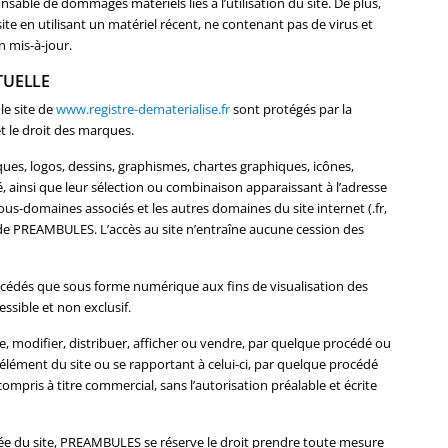
nsable de dommages matériels liés à l’utilisation du site. De plus,
 site en utilisant un matériel récent, ne contenant pas de virus et
 mis-à-jour.
TUELLE
le site de
www.registre-dematerialise.fr
sont protégés par la
et le droit des marques.
ues, logos, dessins, graphismes, chartes graphiques, icônes,
té, ainsi que leur sélection ou combinaison apparaissant à l’adresse
ous-domaines associés et les autres domaines du site internet (.fr,
ve de PREAMBULES. L’accès au site n’entraîne aucune cession des
concédés que sous forme numérique aux fins de visualisation des
ssible et non exclusif.
ire, modifier, distribuer, afficher ou vendre, par quelque procédé ou
 élément du site ou se rapportant à celui-ci, par quelque procédé
 compris à titre commercial, sans l’autorisation préalable et écrite
risée du site, PREAMBULES se réserve le droit prendre toute mesure