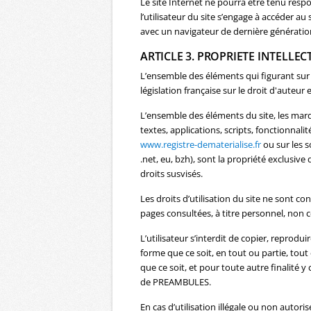
Le site Internet ne pourra être tenu respo
l’utilisateur du site s’engage à accéder au
avec un navigateur de dernière génération
ARTICLE 3. PROPRIETE INTELLEC
L’ensemble des éléments qui figurant sur 
législation française sur le droit d'auteur 
L’ensemble des éléments du site, les marq
textes, applications, scripts, fonctionnali
www.registre-dematerialise.fr
ou sur les s
.net, eu, bzh), sont la propriété exclusi
droits susvisés.
Les droits d’utilisation du site ne sont 
pages consultées, à titre personnel, non ce
L’utilisateur s’interdit de copier, reprodu
forme que ce soit, en tout ou partie, tout
que ce soit, et pour toute autre finalité y
de PREAMBULES.
En cas d’utilisation illégale ou non auto