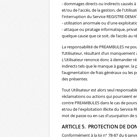
- dommages directs ou indirects causés à l
et/ou de l'accès, de la gestion, de l'Utili
l'interruption du Service REGISTRE-DEMA
- utilisation anormale ou d'une exploitati
- attaque ou piratage informatique, privat
quelque cause que ce soit, de l’accès au r
La responsabilité de PREAMBULES ne pour
l’Utilisateur, résultant d’un manquement à
L’Utilisateur renonce donc à demander r
indirects tels que le manque à gagner, la 
l’augmentation de frais généraux ou les p
des présentes.
Tout Utilisateur est alors seul responsa
réclamations ou actions qui pourraient en
contre PREAMBULES dans le cas de poursuit
et/ou de l'exploitation illicite du Servic
mot de passe ou en cas d'usurpation de s
ARTICLE 5. PROTECTION DE DO
Conformément à la loi n° 78-87 du 6 janvier