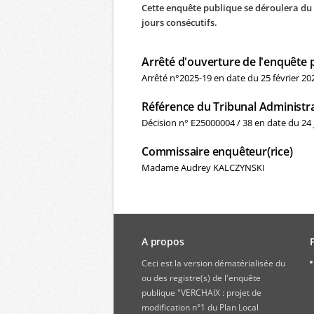
Cette enquête publique se déroulera du 
jours consécutifs.
Arrêté d'ouverture de l'enquête 
Arrêté n°2025-19 en date du 25 février 20
Référence du Tribunal Administra
Décision n° E25000004 / 38 en date du 24
Commissaire enquêteur(rice)
Madame Audrey KALCZYNSKI
A propos
Ceci est la version dématérialisée du
ou des registre(s) de l'enquête
publique "VERCHAIX : projet de
modification n°1 du Plan Local