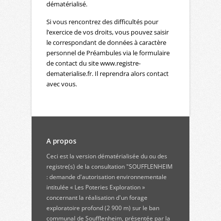
dématérialisé.
Si vous rencontrez des difficultés pour
l’exercice de vos droits, vous pouvez saisir
le correspondant de données à caractère
personnel de Préambules via le formulaire
de contact du site www.registre-
dematerialise.fr. Il reprendra alors contact
avec vous.
A propos
Ceci est la version dématérialisée du ou des
registre(s) de la consultation "SOUFFLENHEIM
: demande d'autorisation environnementale
intitulée « Les Poteries Exploration »
concernant la réalisation d'un forage
exploratoire profond (2 900 m) sur le ban
communal de Soufflenheim, présentée par la