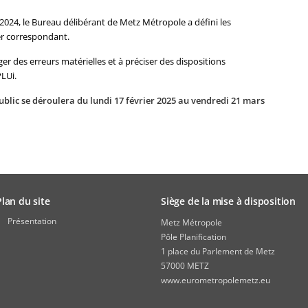
024, le Bureau délibérant de Metz Métropole a défini les
er correspondant.
ger des erreurs matérielles et à préciser des dispositions
LUi.
ublic se déroulera du lundi 17 février 2025 au vendredi 21 mars
Plan du site
Siège de la mise à disposition
Présentation
Metz Métropole
Pôle Planification
1 place du Parlement de Metz
57000 METZ
www.eurometropolemetz.eu