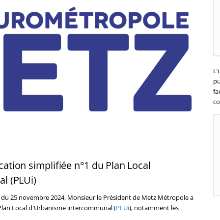
L’
pu
fa
co
tion simplifiée n°1 du Plan Local
l (PLUi)
té du 25 novembre 2024, Monsieur le Président de Metz Métropole a
 Plan Local d'Urbanisme intercommunal (
PLUi
), notamment les