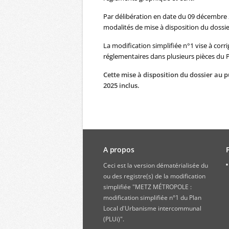
Par délibération en date du 09 décembre 2
modalités de mise à disposition du dossi
La modification simplifiée n°1 vise à corri
réglementaires dans plusieurs pièces du P
Cette mise à disposition du dossier au p
2025 inclus.
A propos
Ceci est la version dématérialisée du
ou des registre(s) de la modification
simplifiée "METZ MÉTROPOLE :
modification simplifiée n°1 du Plan
Local d'Urbanisme intercommunal
(PLUi)".