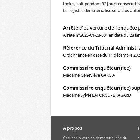
inclus, soit pendant 32 jours consécutifs
Le registre dématérialisé sera clos aut
Arrêté d'ouverture de l'enquête 
Arrêté n°2025-01-28-001 en date du 28 ja
Référence du Tribunal Administra
Ordonnance en date du 11 décembre 2024 
Commissaire enquêteur(rice)
Madame Geneviève GARCIA
Commissaire enquêteur(rice) sup
Madame Sylvie LAFORGE - BRAGARD
A propos
Ceci est la version dématérialisée du