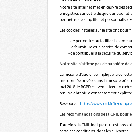
Notre site Internet met en œuvre des tec
enregistrés sur votre disque dur pour être 
permettre de simplifier et personnaliser v
Les cookies installés sur le site ont pour f
- de permettre ou faciliter la commu
- la fourniture d’un service de comm
- de contribuer à la sécurité du servi
Notre site n'affiche pas de bannière de
La mesure d’audience implique la collect
une donnée privée, dans la mesure où elle
mai 2018, le RGPD est venu fixer un cadre 
tenus d’obtenir le consentement explicit
Ressource :
https://www.cnil.fr/fr/compr
Les recommandations de la CNIL pour 
Toutefois, la CNIL indique qu’il est poss
certaines conditions, dont les suivantes :