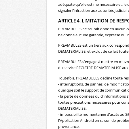
adéquate qu’elle estime nécessaire et, le 
signaler l’infraction aux autorités judiciair
ARTICLE 4. LIMITATION DE RES
PREAMBULES ne saurait donc en aucun cas 
ne donne aucune garantie, expresse ou imp
PREAMBULES est un tiers aux correspondan
DEMATERIALISE, et exclut de ce fait toute 
PREAMBULES s'engage à mettre en œuvre t
du service REGISTRE-DEMATERIALISE aux u
Toutefois, PREAMBULES décline toute resp
- interruptions, de pannes, de modifica
quel que soit le support de communication 
- la perte de données ou d'informations 
toutes précautions nécessaires pour conse
DEMATERIALISE ;
- impossibilité momentanée d'accès au Site
l'Application Android en raison de problèm
provenance,