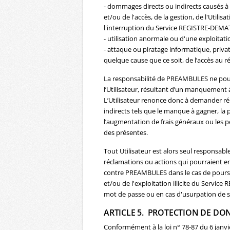
- dommages directs ou indirects causés à l
et/ou de l'accès, de la gestion, de l'Utili
l'interruption du Service REGISTRE-DEMA
- utilisation anormale ou d'une exploitati
- attaque ou piratage informatique, privat
quelque cause que ce soit, de l’accès au r
La responsabilité de PREAMBULES ne pour
l’Utilisateur, résultant d’un manquement à
L’Utilisateur renonce donc à demander r
indirects tels que le manque à gagner, la 
l’augmentation de frais généraux ou les p
des présentes.
Tout Utilisateur est alors seul responsa
réclamations ou actions qui pourraient en
contre PREAMBULES dans le cas de poursuit
et/ou de l'exploitation illicite du Servic
mot de passe ou en cas d'usurpation de s
ARTICLE 5. PROTECTION DE DO
Conformément à la loi n° 78-87 du 6 janvier