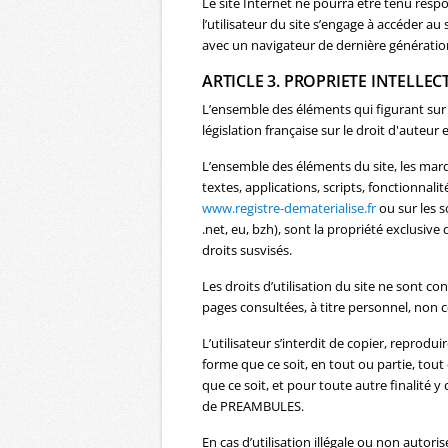
Le site Internet ne pourra être tenu respo
l’utilisateur du site s’engage à accéder au
avec un navigateur de dernière génération
ARTICLE 3. PROPRIETE INTELLEC
L’ensemble des éléments qui figurant sur 
législation française sur le droit d'auteur 
L’ensemble des éléments du site, les marq
textes, applications, scripts, fonctionnali
www.registre-dematerialise.fr
ou sur les s
.net, eu, bzh), sont la propriété exclusi
droits susvisés.
Les droits d’utilisation du site ne sont 
pages consultées, à titre personnel, non ce
L’utilisateur s’interdit de copier, reprodu
forme que ce soit, en tout ou partie, tout
que ce soit, et pour toute autre finalité y
de PREAMBULES.
En cas d’utilisation illégale ou non auto