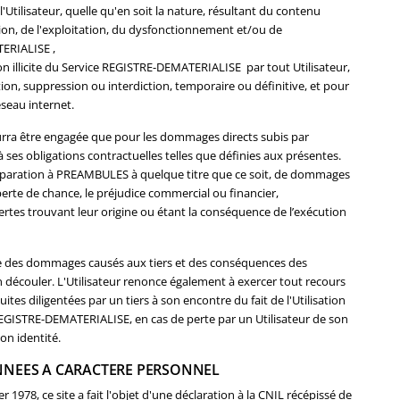
'Utilisateur, quelle qu'en soit la nature, résultant du contenu
sation, de l'exploitation, du dysfonctionnement et/ou de
TERIALISE ,
on illicite du Service REGISTRE-DEMATERIALISE par tout Utilisateur,
ion, suppression ou interdiction, temporaire ou définitive, et pour
éseau internet.
ra être engagée que pour les dommages directs subis par
 ses obligations contractuelles telles que définies aux présentes.
éparation à PREAMBULES à quelque titre que ce soit, de dommages
perte de chance, le préjudice commercial ou financier,
ertes trouvant leur origine ou étant la conséquence de l’exécution
ble des dommages causés aux tiers et des conséquences des
 découler. L'Utilisateur renonce également à exercer tout recours
es diligentées par un tiers à son encontre du fait de l'Utilisation
e REGISTRE-DEMATERIALISE, en cas de perte par un Utilisateur de son
on identité.
NNEES A CARACTERE PERSONNEL
 1978, ce site a fait l'objet d'une déclaration à la CNIL récépissé de