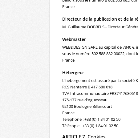
Belfort sous le numéro B 802 363 085, don
France
Directeur de la publication et de la 
M. Guillaume DOBBELS - Directeur Généra
Webmaster
WEB&DESIGN SARL au capital de 7840 €, i
sous le numéro 502 588 882 00022, dont le
France
Hébergeur
L'hébergement est assuré par la société
RCS Nanterre B 417 680 618
TVA Intracommunautaire FR37417680618
175-177 rue d'Aguesseau
92100 Boulogne Billancourt
France
Téléphone : +33 (0) 1 84 01 02 50
Télécopie : +33 (0) 1 84 01 02 50.
ARTICLE 7. Cookies