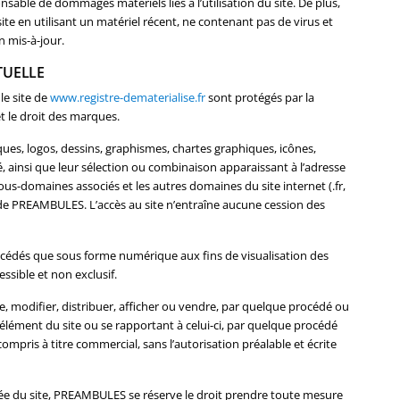
nsable de dommages matériels liés à l’utilisation du site. De plus,
 site en utilisant un matériel récent, ne contenant pas de virus et
 mis-à-jour.
TUELLE
le site de
www.registre-dematerialise.fr
sont protégés par la
et le droit des marques.
ues, logos, dessins, graphismes, chartes graphiques, icônes,
té, ainsi que leur sélection ou combinaison apparaissant à l’adresse
ous-domaines associés et les autres domaines du site internet (.fr,
ve de PREAMBULES. L’accès au site n’entraîne aucune cession des
concédés que sous forme numérique aux fins de visualisation des
ssible et non exclusif.
ire, modifier, distribuer, afficher ou vendre, par quelque procédé ou
 élément du site ou se rapportant à celui-ci, par quelque procédé
 compris à titre commercial, sans l’autorisation préalable et écrite
risée du site, PREAMBULES se réserve le droit prendre toute mesure