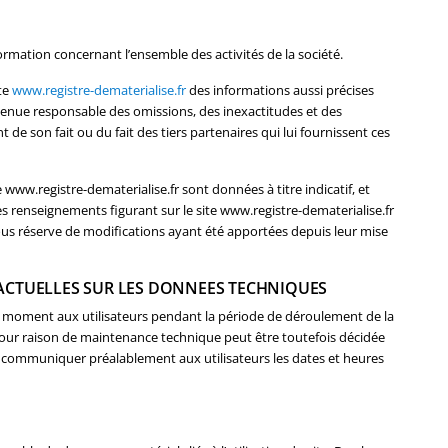
ormation concernant l’ensemble des activités de la société.
te
www.registre-dematerialise.fr
des informations aussi précises
e tenue responsable des omissions, des inexactitudes et des
t de son fait ou du fait des tiers partenaires qui lui fournissent ces
 www.registre-dematerialise.fr sont données à titre indicatif, et
les renseignements figurant sur le site www.registre-dematerialise.fr
ous réserve de modifications ayant été apportées depuis leur mise
RACTUELLES SUR LES DONNEES TECHNIQUES
t moment aux utilisateurs pendant la période de déroulement de la
our raison de maintenance technique peut être toutefois décidée
 communiquer préalablement aux utilisateurs les dates et heures