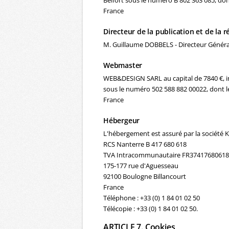
Belfort sous le numéro B 802 363 085, don
France
Directeur de la publication et de la 
M. Guillaume DOBBELS - Directeur Généra
Webmaster
WEB&DESIGN SARL au capital de 7840 €, i
sous le numéro 502 588 882 00022, dont le
France
Hébergeur
L'hébergement est assuré par la société
RCS Nanterre B 417 680 618
TVA Intracommunautaire FR37417680618
175-177 rue d'Aguesseau
92100 Boulogne Billancourt
France
Téléphone : +33 (0) 1 84 01 02 50
Télécopie : +33 (0) 1 84 01 02 50.
ARTICLE 7. Cookies