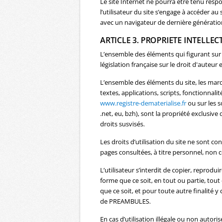
Le site Internet ne pourra être tenu respo
l’utilisateur du site s’engage à accéder au
avec un navigateur de dernière génération
ARTICLE 3. PROPRIETE INTELLEC
L’ensemble des éléments qui figurant sur 
législation française sur le droit d'auteur 
L’ensemble des éléments du site, les marq
textes, applications, scripts, fonctionnali
www.registre-dematerialise.fr
ou sur les s
.net, eu, bzh), sont la propriété exclusi
droits susvisés.
Les droits d’utilisation du site ne sont 
pages consultées, à titre personnel, non ce
L’utilisateur s’interdit de copier, reprodu
forme que ce soit, en tout ou partie, tout
que ce soit, et pour toute autre finalité y
de PREAMBULES.
En cas d’utilisation illégale ou non auto