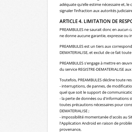
adéquate qu’elle estime nécessaire et, le 
signaler l’infraction aux autorités judiciair
ARTICLE 4. LIMITATION DE RES
PREAMBULES ne saurait donc en aucun cas 
ne donne aucune garantie, expresse ou imp
PREAMBULES est un tiers aux correspondan
DEMATERIALISE, et exclut de ce fait toute 
PREAMBULES s'engage à mettre en œuvre t
du service REGISTRE-DEMATERIALISE aux u
Toutefois, PREAMBULES décline toute resp
- interruptions, de pannes, de modifica
quel que soit le support de communication 
- la perte de données ou d'informations 
toutes précautions nécessaires pour conse
DEMATERIALISE ;
- impossibilité momentanée d'accès au Site
l'Application Android en raison de problèm
provenance,