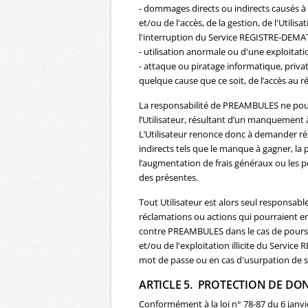
- dommages directs ou indirects causés à l
et/ou de l'accès, de la gestion, de l'Utili
l'interruption du Service REGISTRE-DEMA
- utilisation anormale ou d'une exploitati
- attaque ou piratage informatique, privat
quelque cause que ce soit, de l’accès au r
La responsabilité de PREAMBULES ne pour
l’Utilisateur, résultant d’un manquement à
L’Utilisateur renonce donc à demander r
indirects tels que le manque à gagner, la 
l’augmentation de frais généraux ou les p
des présentes.
Tout Utilisateur est alors seul responsa
réclamations ou actions qui pourraient en
contre PREAMBULES dans le cas de poursuit
et/ou de l'exploitation illicite du Servic
mot de passe ou en cas d'usurpation de s
ARTICLE 5. PROTECTION DE DO
Conformément à la loi n° 78-87 du 6 janvier