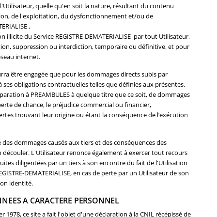
'Utilisateur, quelle qu'en soit la nature, résultant du contenu
sation, de l'exploitation, du dysfonctionnement et/ou de
TERIALISE ,
on illicite du Service REGISTRE-DEMATERIALISE par tout Utilisateur,
ion, suppression ou interdiction, temporaire ou définitive, et pour
éseau internet.
ra être engagée que pour les dommages directs subis par
 ses obligations contractuelles telles que définies aux présentes.
éparation à PREAMBULES à quelque titre que ce soit, de dommages
perte de chance, le préjudice commercial ou financier,
ertes trouvant leur origine ou étant la conséquence de l’exécution
ble des dommages causés aux tiers et des conséquences des
 découler. L'Utilisateur renonce également à exercer tout recours
es diligentées par un tiers à son encontre du fait de l'Utilisation
e REGISTRE-DEMATERIALISE, en cas de perte par un Utilisateur de son
on identité.
NNEES A CARACTERE PERSONNEL
 1978, ce site a fait l'objet d'une déclaration à la CNIL récépissé de