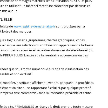
nsable de dommages matériels liés à l’utilisation du site. De plus,
 site en utilisant un matériel récent, ne contenant pas de virus et
 mis-à-jour.
TUELLE
le site de
www.registre-dematerialise.fr
sont protégés par la
et le droit des marques.
ues, logos, dessins, graphismes, chartes graphiques, icônes,
té, ainsi que leur sélection ou combinaison apparaissant à l’adresse
ous-domaines associés et les autres domaines du site internet (.fr,
ve de PREAMBULES. L’accès au site n’entraîne aucune cession des
concédés que sous forme numérique aux fins de visualisation des
ssible et non exclusif.
ire, modifier, distribuer, afficher ou vendre, par quelque procédé ou
 élément du site ou se rapportant à celui-ci, par quelque procédé
 compris à titre commercial, sans l’autorisation préalable et écrite
risée du site, PREAMBULES se réserve le droit prendre toute mesure