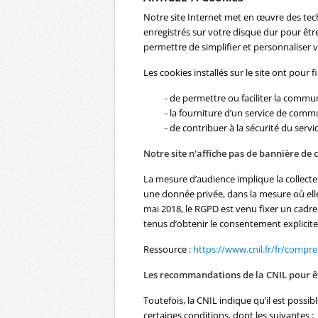
Notre site Internet met en œuvre des tec
enregistrés sur votre disque dur pour être 
permettre de simplifier et personnaliser v
Les cookies installés sur le site ont pour f
- de permettre ou faciliter la commu
- la fourniture d’un service de comm
- de contribuer à la sécurité du servi
Notre site n'affiche pas de bannière de
La mesure d’audience implique la collect
une donnée privée, dans la mesure où elle
mai 2018, le RGPD est venu fixer un cadre 
tenus d’obtenir le consentement explicit
Ressource :
https://www.cnil.fr/fr/compr
Les recommandations de la CNIL pour 
Toutefois, la CNIL indique qu’il est poss
certaines conditions, dont les suivantes :