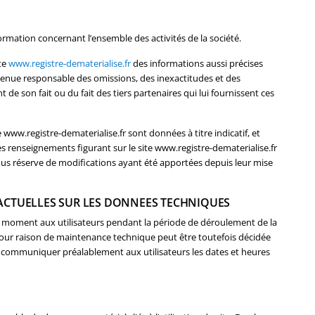
ormation concernant l’ensemble des activités de la société.
te
www.registre-dematerialise.fr
des informations aussi précises
e tenue responsable des omissions, des inexactitudes et des
t de son fait ou du fait des tiers partenaires qui lui fournissent ces
 www.registre-dematerialise.fr sont données à titre indicatif, et
les renseignements figurant sur le site www.registre-dematerialise.fr
ous réserve de modifications ayant été apportées depuis leur mise
RACTUELLES SUR LES DONNEES TECHNIQUES
t moment aux utilisateurs pendant la période de déroulement de la
our raison de maintenance technique peut être toutefois décidée
 communiquer préalablement aux utilisateurs les dates et heures