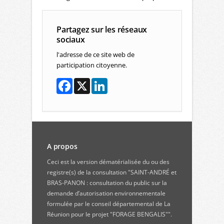
Partagez sur les réseaux
sociaux
l'adresse de ce site web de
participation citoyenne.
A propos
Ceci est la version dématérialisée du ou des
registre(s) de la consultation "SAINT-ANDRÉ et
BRAS-PANON : consultation du public sur la
demande d’autorisation environnementale
formulée par le conseil départemental de La
Réunion pour le projet "FORAGE BENGALIS"".