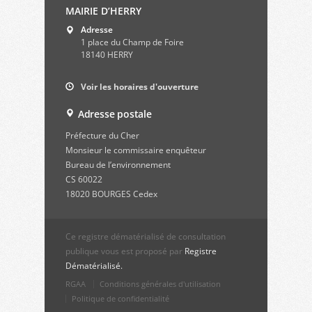
MAIRIE D’HERRY
Adresse
1 place du Champ de Foire
18140 HERRY
Voir les horaires d'ouverture
Adresse postale
Préfecture du Cher
Monsieur le commissaire enquêteur
Bureau de l’environnement
CS 60022
18020 BOURGES Cedex
Ce registre dématérialisé de consultation
publique vous est proposé par
Registre
Dématérialisé.
RGAA
Conditions générales d'utilisation
Politique de confidentialité