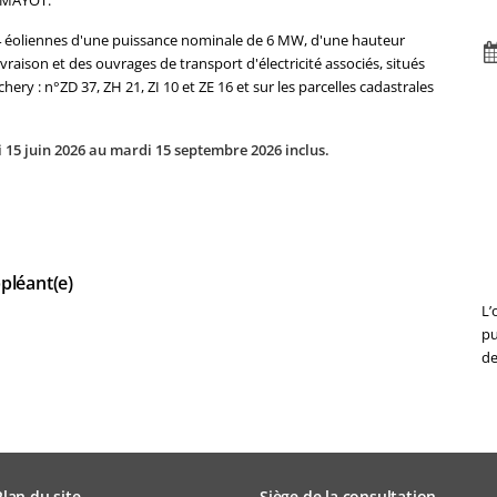
e MAYOT.
 4 éoliennes d'une puissance nominale de 6 MW, d'une hauteur
raison et des ouvrages de transport d'électricité associés, situés
hery : n°ZD 37, ZH 21, ZI 10 et ZE 16 et sur les parcelles cadastrales
i 15 juin 2026 au mardi 15 septembre 2026 inclus.
pléant(e)
L’
pu
de
Plan du site
Siège de la consultation