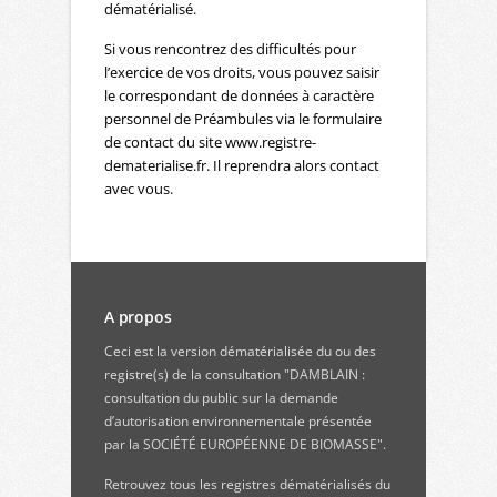
dématérialisé.
Si vous rencontrez des difficultés pour
l’exercice de vos droits, vous pouvez saisir
le correspondant de données à caractère
personnel de Préambules via le formulaire
de contact du site www.registre-
dematerialise.fr. Il reprendra alors contact
avec vous.
A propos
Ceci est la version dématérialisée du ou des
registre(s) de la consultation "DAMBLAIN :
consultation du public sur la demande
d’autorisation environnementale présentée
par la SOCIÉTÉ EUROPÉENNE DE BIOMASSE".
Retrouvez
tous les registres dématérialisés du