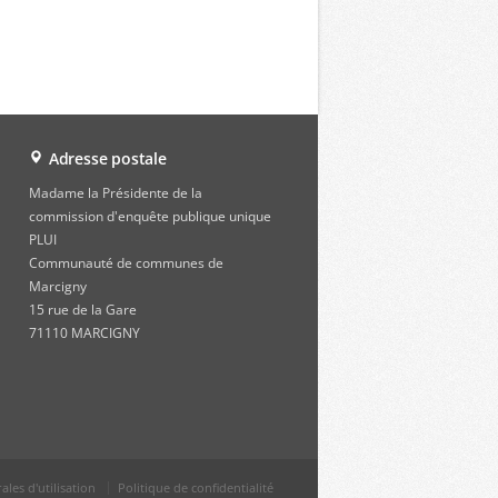
Adresse postale
Madame la Présidente de la
commission d'enquête publique unique
PLUI
Communauté de communes de
Marcigny
15 rue de la Gare
71110 MARCIGNY
les d'utilisation
Politique de confidentialité