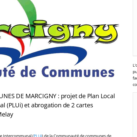
L’
pu
fa
co
 DE MARCIGNY : projet de Plan Local
 (PLUi) et abrogation de 2 cartes
Melay
me Intercommunal (
PLUi
) de la Communauté de communes de