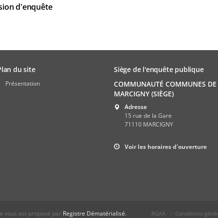
sion d'enquête
Plan du site
Siège de l'enquête publique
Présentation
COMMUNAUTÉ COMMUNES DE
MARCIGNY (SIÈGE)
Adresse
15 rue de la Gare
71110 MARCIGNY
Voir les horaires d'ouverture
ue vous est proposé par
Registre Dématérialisé.
RGAA
Conditions généra