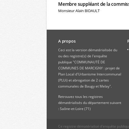
Membre suppléant de la commis
Monsieur Alain BIDAULT
A propos
Ceci est la version dématérialisée du
ou des registre(s) de l'enquête
publique "COMMUNAUTÉ DE
COMMUNES DE MARCIGNY : projet de
Plan Local d'Urbanisme Intercommunal
(PLUi) et abrogation de 2 cartes
communales de Baugy et Melay".
Retrouvez
tous les registres
dématérialisés du département suivant
: Saône-et-Loire (71)
Ce registre dématérialisé d'enquête publiq