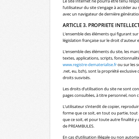
Le site Internet ne pourra être tenu respo
l’utilisateur du site s’engage à accéder au
avec un navigateur de dernière génération
ARTICLE 3. PROPRIETE INTELLEC
L’ensemble des éléments qui figurant sur 
législation française sur le droit d'auteur 
L’ensemble des éléments du site, les marq
textes, applications, scripts, fonctionnali
www.registre-dematerialise.fr
ou sur les s
.net, eu, bzh), sont la propriété exclusi
droits susvisés.
Les droits d’utilisation du site ne sont 
pages consultées, à titre personnel, non ce
L’utilisateur s’interdit de copier, reprodu
forme que ce soit, en tout ou partie, tout
que ce soit, et pour toute autre finalité y
de PREAMBULES.
En cas d’utilisation illégale ou non auto