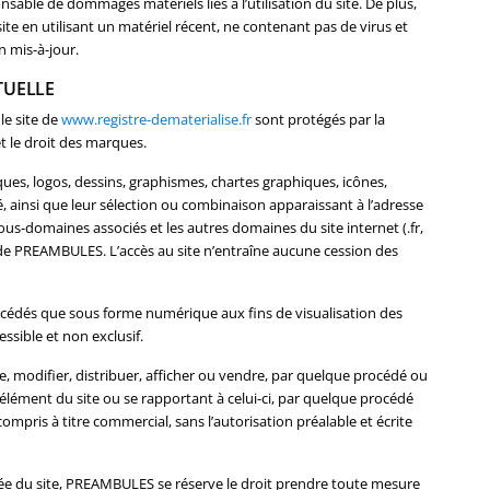
nsable de dommages matériels liés à l’utilisation du site. De plus,
 site en utilisant un matériel récent, ne contenant pas de virus et
 mis-à-jour.
TUELLE
le site de
www.registre-dematerialise.fr
sont protégés par la
et le droit des marques.
ues, logos, dessins, graphismes, chartes graphiques, icônes,
té, ainsi que leur sélection ou combinaison apparaissant à l’adresse
ous-domaines associés et les autres domaines du site internet (.fr,
ve de PREAMBULES. L’accès au site n’entraîne aucune cession des
concédés que sous forme numérique aux fins de visualisation des
ssible et non exclusif.
ire, modifier, distribuer, afficher ou vendre, par quelque procédé ou
 élément du site ou se rapportant à celui-ci, par quelque procédé
 compris à titre commercial, sans l’autorisation préalable et écrite
risée du site, PREAMBULES se réserve le droit prendre toute mesure