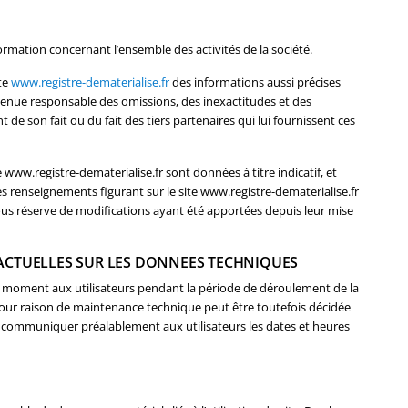
ormation concernant l’ensemble des activités de la société.
te
www.registre-dematerialise.fr
des informations aussi précises
e tenue responsable des omissions, des inexactitudes et des
t de son fait ou du fait des tiers partenaires qui lui fournissent ces
 www.registre-dematerialise.fr sont données à titre indicatif, et
les renseignements figurant sur le site www.registre-dematerialise.fr
ous réserve de modifications ayant été apportées depuis leur mise
RACTUELLES SUR LES DONNEES TECHNIQUES
t moment aux utilisateurs pendant la période de déroulement de la
our raison de maintenance technique peut être toutefois décidée
 communiquer préalablement aux utilisateurs les dates et heures