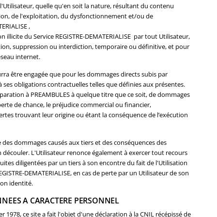
'Utilisateur, quelle qu'en soit la nature, résultant du contenu
sation, de l'exploitation, du dysfonctionnement et/ou de
TERIALISE ,
on illicite du Service REGISTRE-DEMATERIALISE par tout Utilisateur,
ion, suppression ou interdiction, temporaire ou définitive, et pour
éseau internet.
ra être engagée que pour les dommages directs subis par
 ses obligations contractuelles telles que définies aux présentes.
éparation à PREAMBULES à quelque titre que ce soit, de dommages
perte de chance, le préjudice commercial ou financier,
ertes trouvant leur origine ou étant la conséquence de l’exécution
ble des dommages causés aux tiers et des conséquences des
 découler. L'Utilisateur renonce également à exercer tout recours
es diligentées par un tiers à son encontre du fait de l'Utilisation
e REGISTRE-DEMATERIALISE, en cas de perte par un Utilisateur de son
on identité.
NNEES A CARACTERE PERSONNEL
 1978, ce site a fait l'objet d'une déclaration à la CNIL récépissé de