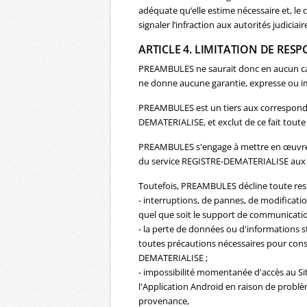
adéquate qu’elle estime nécessaire et, le 
signaler l’infraction aux autorités judiciair
ARTICLE 4. LIMITATION DE RES
PREAMBULES ne saurait donc en aucun cas 
ne donne aucune garantie, expresse ou imp
PREAMBULES est un tiers aux correspondan
DEMATERIALISE, et exclut de ce fait toute 
PREAMBULES s'engage à mettre en œuvre t
du service REGISTRE-DEMATERIALISE aux u
Toutefois, PREAMBULES décline toute resp
- interruptions, de pannes, de modifica
quel que soit le support de communication 
- la perte de données ou d'informations 
toutes précautions nécessaires pour conse
DEMATERIALISE ;
- impossibilité momentanée d'accès au Site
l'Application Android en raison de problèm
provenance,