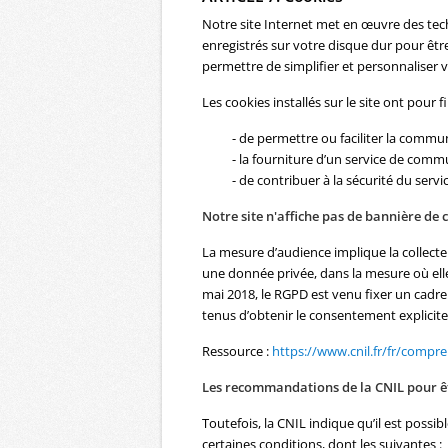
Notre site Internet met en œuvre des tec
enregistrés sur votre disque dur pour être 
permettre de simplifier et personnaliser v
Les cookies installés sur le site ont pour f
- de permettre ou faciliter la commu
- la fourniture d’un service de comm
- de contribuer à la sécurité du servi
Notre site n'affiche pas de bannière de
La mesure d’audience implique la collect
une donnée privée, dans la mesure où elle
mai 2018, le RGPD est venu fixer un cadre 
tenus d’obtenir le consentement explicit
Ressource :
https://www.cnil.fr/fr/compr
Les recommandations de la CNIL pour 
Toutefois, la CNIL indique qu’il est poss
certaines conditions, dont les suivantes :