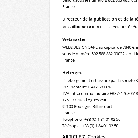
Belfort sous le numéro B 802 363 085, don
France
Directeur de la publication et de la 
M. Guillaume DOBBELS - Directeur Généra
Webmaster
WEB&DESIGN SARL au capital de 7840 €, i
sous le numéro 502 588 882 00022, dont le
France
Hébergeur
L'hébergement est assuré par la société
RCS Nanterre B 417 680 618
TVA Intracommunautaire FR37417680618
175-177 rue d'Aguesseau
92100 Boulogne Billancourt
France
Téléphone : +33 (0) 1 84 01 02 50
Télécopie : +33 (0) 1 84 01 02 50.
ARTICLE 7. Cookies