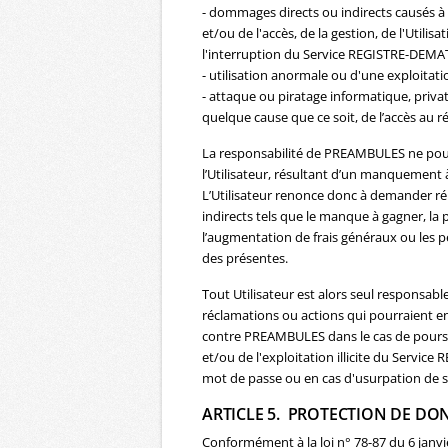
- dommages directs ou indirects causés à l
et/ou de l'accès, de la gestion, de l'Utili
l'interruption du Service REGISTRE-DEMA
- utilisation anormale ou d'une exploitati
- attaque ou piratage informatique, privat
quelque cause que ce soit, de l’accès au r
La responsabilité de PREAMBULES ne pour
l’Utilisateur, résultant d’un manquement à
L’Utilisateur renonce donc à demander r
indirects tels que le manque à gagner, la 
l’augmentation de frais généraux ou les p
des présentes.
Tout Utilisateur est alors seul responsa
réclamations ou actions qui pourraient en
contre PREAMBULES dans le cas de poursuit
et/ou de l'exploitation illicite du Servic
mot de passe ou en cas d'usurpation de s
ARTICLE 5. PROTECTION DE DO
Conformément à la loi n° 78-87 du 6 janvier