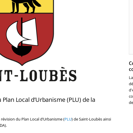
C
c
La
dé
d'
co
 Plan Local d’Urbanisme (PLU) de la
de
 révision du Plan Local d’Urbanisme (
PLU
) de Saint-Loubès ainsi
DA).