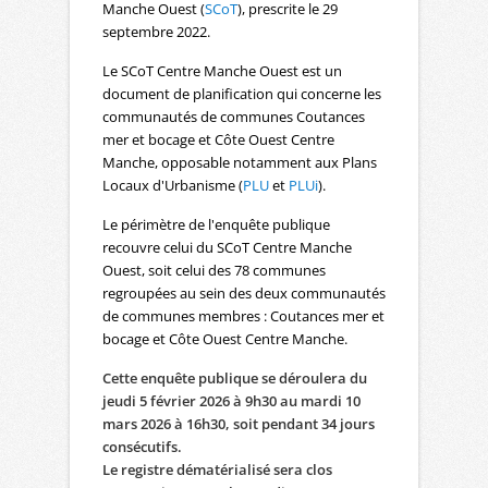
Manche Ouest (
SCoT
), prescrite le 29
septembre 2022.
Le SCoT Centre Manche Ouest est un
document de planification qui concerne les
communautés de communes Coutances
mer et bocage et Côte Ouest Centre
Manche, opposable notamment aux Plans
Locaux d'Urbanisme (
PLU
et
PLUi
).
Le périmètre de l'enquête publique
recouvre celui du SCoT Centre Manche
Ouest, soit celui des 78 communes
regroupées au sein des deux communautés
de communes membres : Coutances mer et
bocage et Côte Ouest Centre Manche.
Cette enquête publique se déroulera du
jeudi 5 février 2026 à 9h30 au mardi 10
mars 2026 à 16h30, soit pendant 34 jours
consécutifs.
Le registre dématérialisé sera clos